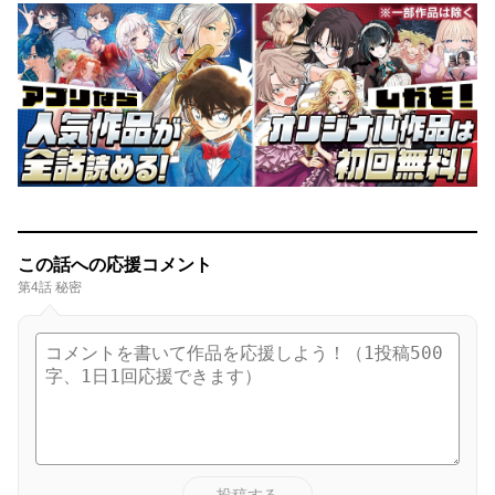
この話への応援コメント
第4話 秘密