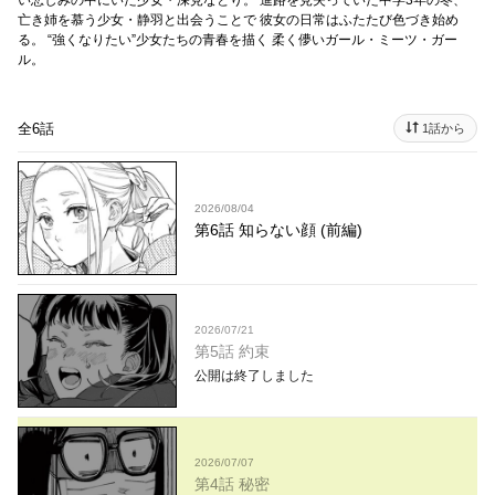
い悲しみの中にいた少女・深見なとり。 進路を見失っていた中学3年の冬、
亡き姉を慕う少女・静羽と出会うことで 彼女の日常はふたたび色づき始め
る。 “強くなりたい”少女たちの青春を描く 柔く儚いガール・ミーツ・ガー
ル。
全6話
1話から
2026/08/04
第6話 知らない顔 (前編)
2026/07/21
第5話 約束
公開は終了しました
2026/07/07
第4話 秘密