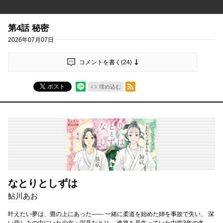
第4話 秘密
2026年07月07日
コメントを書く(
24
)
RSSフィード
ポスト
埋め込む
なとりとしずは
鮎川あお
叶えたい夢は、畳の上にあった―― 一緒に柔道を始めた姉を事故で失い、 深