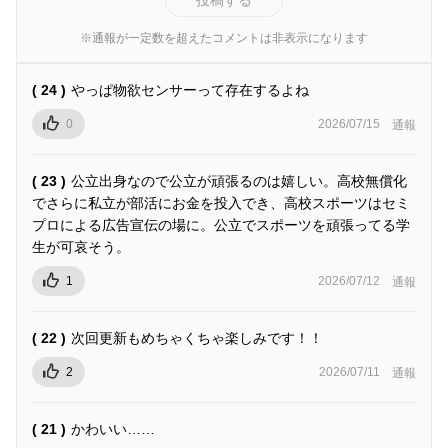
投稿する
※通報が一定数を超えたコメントは非表示になります
( 24 )
やっぱ物欲センサーって存在するよね
0
2026/07/15
通報
( 23 )
公立出身なので公立が頑張るのは嬉しい。高校無償化
でさらに私立が部活にお金を投入でき、高校スポーツはセミ
プロによる広告宣伝の場に。公立でスポーツを頑張ってる学
生が可哀そう。
1
2026/07/12
通報
( 22 )
次回更新もめちゃくちゃ楽しみです！！
2
2026/07/11
通報
( 21 )
かわいい……