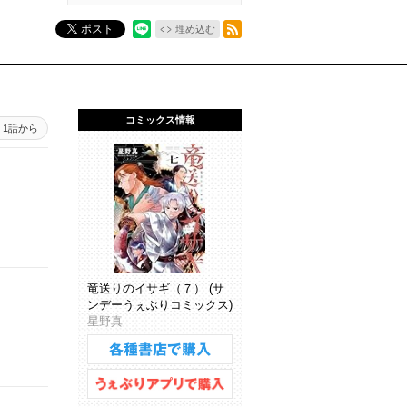
RSSフィード
ポスト
埋め込む
コミックス情報
1話から
竜送りのイサギ（７） (サ
ンデーうぇぶりコミックス)
星野真