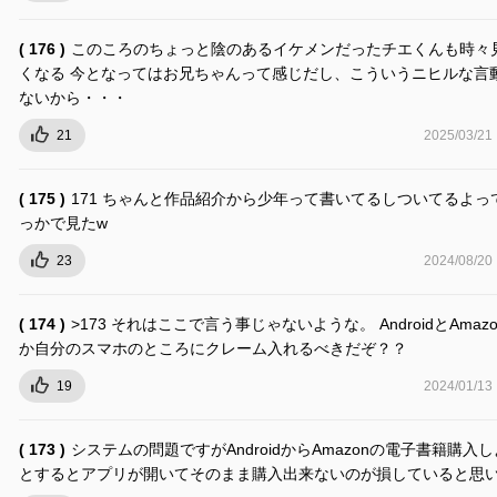
( 176 )
このころのちょっと陰のあるイケメンだったチエくんも時々
くなる 今となってはお兄ちゃんって感じだし、こういうニヒルな言
ないから・・・
21
2025/03/21
( 175 )
171 ちゃんと作品紹介から少年って書いてるしついてるよっ
っかで見たw
23
2024/08/20
( 174 )
>173 それはここで言う事じゃないような。 AndroidとAmaz
か自分のスマホのところにクレーム入れるべきだぞ？？
19
2024/01/13
( 173 )
システムの問題ですがAndroidからAmazonの電子書籍購入
とするとアプリが開いてそのまま購入出来ないのが損していると思