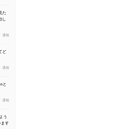
見た
動し
通報
てど
通報
onと
通報
しよう
います