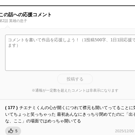
この話への応援コメント
第2話 英雄の息子
投稿する
※通報が一定数を超えたコメントは非表示になります
( 177 )
チエナミくんの心が開くにつれて襟元も開いてってることに
いてちょっと笑っちゃった 最初あんなにきっちり閉めてたのに「出
な、ここ」の場面ではめっちゃ開いてる
5
2025/12/30