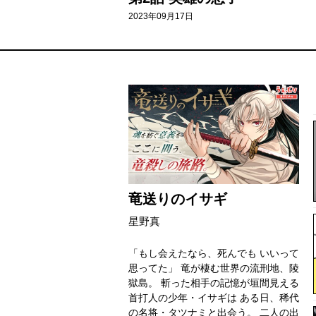
2023年09月17日
竜送りのイサギ
星野真
「もし会えたなら、死んでも いいって
思ってた」 竜が棲む世界の流刑地、陵
獄島。 斬った相手の記憶が垣間見える
首打人の少年・イサギは ある日、稀代
の名将・タツナミと出会う。 二人の出