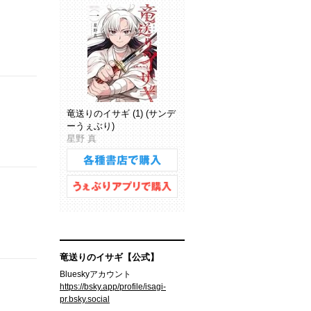
竜送りのイサギ (1) (サンデ
ーうぇぶり)
星野 真
竜送りのイサギ【公式】
Blueskyアカウント
https://bsky.app/profile/isagi-
pr.bsky.social