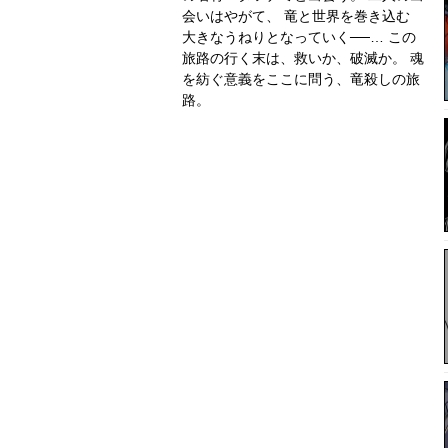
会いはやがて、 竜と世界を巻き込む
大きなうねりとなっていく──… この
旅路の行く末は、救いか、破滅か。 魂
を紡ぐ意義をここに問う、竜殺しの旅
路。