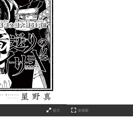
拡大
全画面