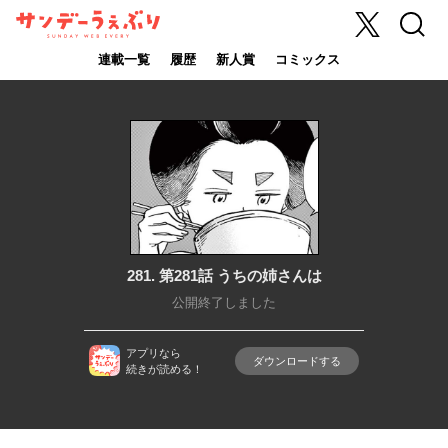
X
検索
サンデーうぇ
ぶり
連載一覧
履歴
新人賞
コミックス
281. 第281話 うちの姉さんは
公開終了しました
アプリなら
ダウンロードする
続きが読める！