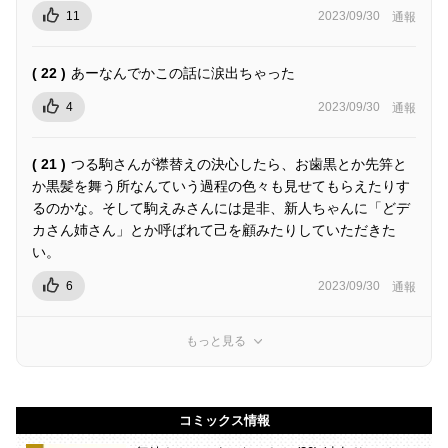
11
2023/09/30
通報
( 22 )
あーなんでかこの話に涙出ちゃった
4
2023/09/30
通報
( 21 )
つる駒さんが襟替えの決心したら、お歯黒とか先笄と
か黒髪を舞う所なんていう過程の色々も見せてもらえたりす
るのかな。そして駒えみさんには是非、新人ちゃんに「どデ
カさん姉さん」とか呼ばれて己を顧みたりしていただきた
い。
6
2023/09/30
通報
もっと見る
コミックス情報