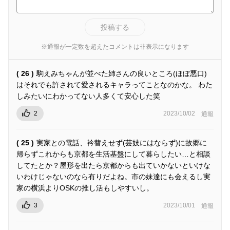
投稿する
※通報が一定数を超えたコメントは非表示になります
( 26 )
駒えみちゃんが並べた姉さんの良いところ(ほぼ悪口)
はそれでも許されて愛されるキャラってことなのかな。 わた
しみたいにわかってない人多くて安心した笑
2
2023/10/02
通報
( 25 )
実家との電話、衿替えせず(芸妓にはならず)に故郷に
帰らずこれからも京都を生活基盤にして暮らしたい…と相談
してたとか？屋形を出たら京都からも出ていかないといけな
いわけじゃないのなら有りだよね。市の妹達にも会えるし実
家の横浜よりOSKの推し活もしやすいし。
3
2023/10/01
通報