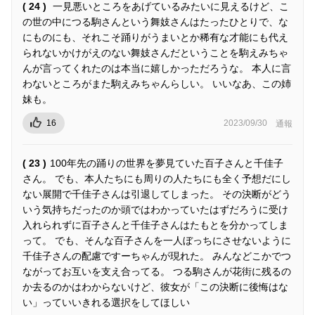
( 24 )
一見悪いところをあげているみたいに見えるけど、こ
の世の中につる駒さんという舞妓さんはたったひとりで、な
にものにも、それこそ踊りがうまいとか稀有な才能にも代え
られないかけがえのない舞妓さんだということを駒えみちゃ
んが言ってくれたのは本当に嬉しかっただろうな。 本人に言
わないところがまた駒えみちゃんらしい。 いいなあ、この姉
妹も。
16
2023/09/30
通報
( 23 )
100年先の踊りの世界を夢見ていた百子さんと千佳子
さん。 でも、本人たちにも周りの人たちにも全く予想だにし
ない展開で千佳子さんは引退してしまった。 その決断がどう
いう気持ちだったのか頭ではわかっていたはずだろうに受け
入れられずに百子さんと千佳子さんはたもとを分かってしま
って。 でも、そんな百子さんを一人ぼっちにさせないように
千佳子さんの配慮ですーちゃんが現れた。 みんなどこかでつ
ながってお互いを支え合ってる。 つる駒さんが花街に残るの
か去るのかはわからないけど、彼女が「この決断に後悔はな
い」っていいきれる選択をしてほしい