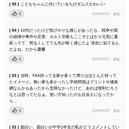
( 55 )
こどもちゃんに付いているちびダムスかわいい
2
2024/08/14
通報
( 54 )
10代だったけど投げやりな感じがあったな…戦争や国
の崩壊や事件や災害、カルト宗教もここぞとばかり元気に蔓
延ってて、明るくしてても先が暗く感じたよ 現在に似てるん
だよね…だから憂鬱
1
2024/08/14
通報
( 53 )
当時、FAX持ってる家が多くて周りはほとんど持って
たイメージ。無い家も多かったし学校関係はプリントや連絡
網なんかもあったから支障なかったけど、あれば便利だろう
なとは思ってたなぁ。使い方知ったのも社会人になってか
ら…
1
2024/08/09
通報
( 52 )
面白い、面白いが中学1年生の私がどうコメントしてい