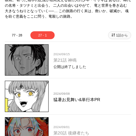
獄島。 斬った相手の記憶が垣間見える首打人の少年・イサギは ある日、稀代
の名将・タツナミと出会う。 二人の出会いはやがて、 竜と世界を巻き込む
大きなうねりとなっていく──… この旅路の行く末は、救いか、破滅か。 魂
を紡ぐ意義をここに問う、竜殺しの旅路。
77 - 28
27 - 1
1話から
2024/09/15
第21話 神鳴
公開は終了しました
2024/09/08
猛暑お見舞い&単行本PR
2024/09/01
第20話 後継者たち