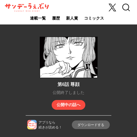
X
検索
サンデーうぇ
ぶり
連載一覧
履歴
新人賞
コミックス
第6話 尊顔
公開終了しました
公開中の話へ
アプリなら
ダウンロードする
続きが読める！