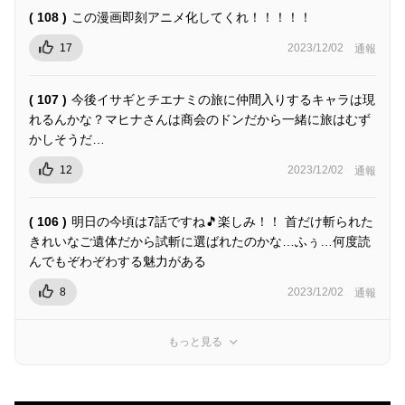
( 108 )
この漫画即刻アニメ化してくれ！！！！！
17
2023/12/02
通報
( 107 )
今後イサギとチエナミの旅に仲間入りするキャラは現
れるんかな？マヒナさんは商会のドンだから一緒に旅はむず
かしそうだ…
12
2023/12/02
通報
( 106 )
明日の今頃は7話ですね🎵楽しみ！！ 首だけ斬られた
きれいなご遺体だから試斬に選ばれたのかな…ふぅ…何度読
んでもぞわぞわする魅力がある
8
2023/12/02
通報
もっと見る