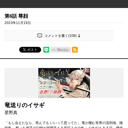
第6話 尊顔
2023年11月19日
コメントを書く(
108
)
RSSフィード
ポスト
埋め込む
竜送りのイサギ
星野真
「もし会えたなら、死んでも いいって思ってた」 竜が棲む世界の流刑地、陵