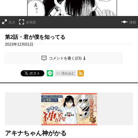
拡大
全画面
移動
第2話・君が僕を知ってる
2023年12月01日
コメントを書く(
23
)
RSSフィード
ポスト
埋め込む
アキナちゃん神がかる