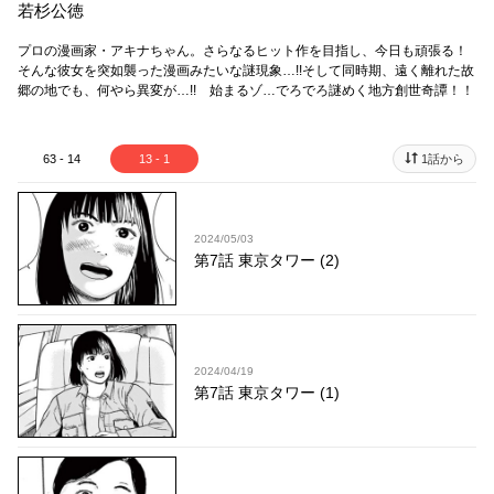
若杉公徳
プロの漫画家・アキナちゃん。さらなるヒット作を目指し、今日も頑張る！
そんな彼女を突如襲った漫画みたいな謎現象…!!そして同時期、遠く離れた故
郷の地でも、何やら異変が…!! 始まるゾ…でろでろ謎めく地方創世奇譚！！
63 - 14
13 - 1
1話から
2024/05/03
第7話 東京タワー (2)
2024/04/19
第7話 東京タワー (1)