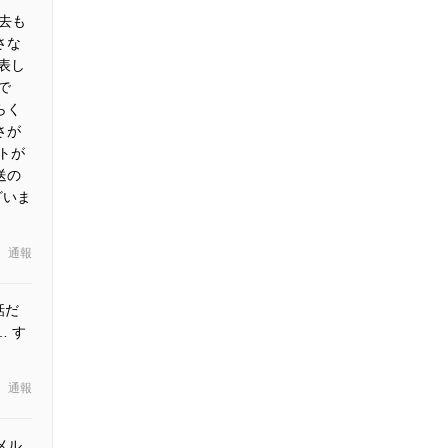
去も
さな
表し
で
らく
さが
トが
送の
ざいま
通報
話だ
 す
通報
メル