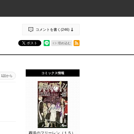
コメントを書く(
246
)
RSSフィード
ポスト
埋め込む
コミックス情報
1話から
葬送のフリーレン（１５）