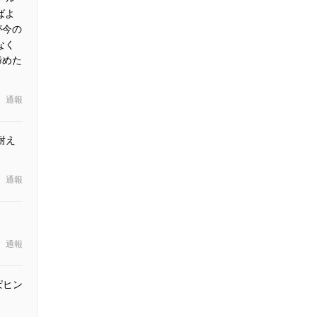
ばよ
が今の
なく
諦めた
通報
耐え
通報
通報
ぱヒン