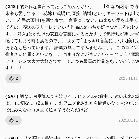
( 248 )
的外れな事言ってたらごめんなさい、、。 ｢久遠の愛情｣で過
未来も愛してる、 ｢花嫁｣｢式場｣で直接｢結婚｣というキーワードは出
い、 ｢左手の薬指｣を画で表す、 言葉にしない、出来ない愛を上手く
てるの、葬送のフリーレンという作品のめっちゃ好きなところの1つ
す。 ｢好き｣とかだけの安直な言葉にするとかえって気持ちが薄っぺ
感じてしまう時もあるので、、 あえて｢はっきり言葉にしない｣美し
あるなと思っています。 語彙力無くてすみません、、。 このコメン
作者さんに届くといいな…。 つまりなにが言いたいかっていうと葬
フリーレン大大大大好きです！！いつも最高の作品をありがとうご
す！！！
2
2025/11/16
( 247 )
切な…何度読んでも泣ける… ヒンメルの背中…｢遠い未来の
よ。｣…切な…（2回目） これアニメ化されたら間違いなく号泣だよ…
でにみんなのコメ見て泣きそうなんだけど！
1
2025/08/15
( 246 )
二人が同じ幻影の中にいたのは、フリーレンの願いが「ヒン