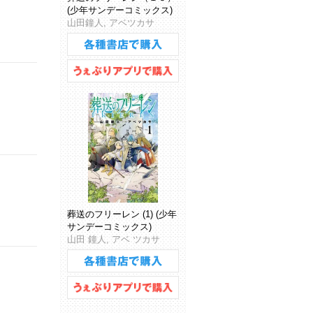
(少年サンデーコミックス)
山田鐘人, アベツカサ
葬送のフリーレン (1) (少年
サンデーコミックス)
山田 鐘人, アベ ツカサ