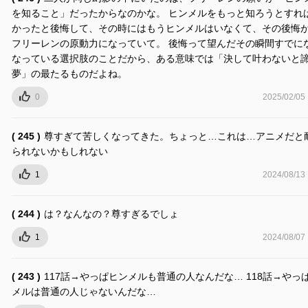
を知ること」だったからなのかな。 ヒンメルをもっと知ろうとすれ
かったと後悔して、その時にはもうヒンメルはいなくて、その後悔
フリーレンの原動力になっていて。 後悔って望んだその瞬間すでに
なっている選択肢のことだから、ある意味では「決して叶わないと
夢」の最たるものだよね。
0
2025/02/05
( 245 )
尊すぎて苦しくなってきた。ちょっと…これは…アニメだと
られないかもしれない
1
2024/08/13
( 244 )
は？なんなの？尊すぎるでしょ
1
2024/08/07
( 243 )
117話→やっぱヒンメルも普通の人なんだな… 118話→やっ
メルは普通の人じゃないんだな…