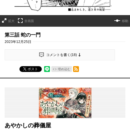
拡大
全画面
移動
第三話 蛇の一門
2023年12月25日
コメントを書く(
18
)
RSSフィード
ポスト
埋め込む
あやかしの葬儀屋