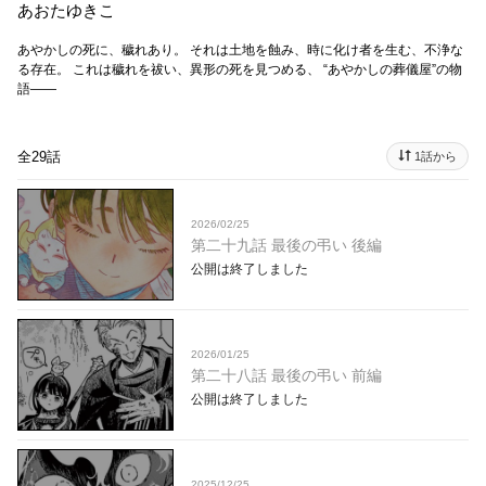
あおたゆきこ
あやかしの死に、穢れあり。 それは土地を蝕み、時に化け者を生む、不浄な
る存在。 これは穢れを祓い、異形の死を見つめる、 “あやかしの葬儀屋”の物
語――
全29話
1話から
2026/02/25
第二十九話 最後の弔い 後編
公開は終了しました
2026/01/25
第二十八話 最後の弔い 前編
公開は終了しました
2025/12/25