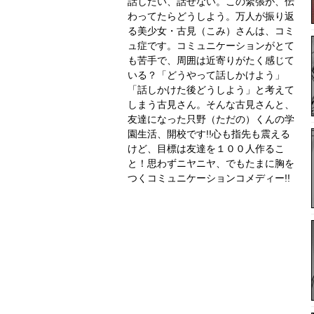
話したい、話せない。この緊張が、伝
わってたらどうしよう。万人が振り返
る美少女・古見（こみ）さんは、コミ
ュ症です。コミュニケーションがとて
も苦手で、周囲は近寄りがたく感じて
いる？「どうやって話しかけよう」
「話しかけた後どうしよう」と考えて
しまう古見さん。そんな古見さんと、
友達になった只野（ただの）くんの学
園生活、開校です!!心も指先も震える
けど、目標は友達を１００人作るこ
と！思わずニヤニヤ、でもたまに胸を
つくコミュニケーションコメディー!!