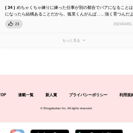
( 34 )
めちゃくちゃ練りに練った仕事が別の都合でパアになることは
になったら結構あることだから、狐里くんがんば……強く育つんだ
23
2024/04/01
もっと見る
TOP
連載一覧
新人賞
プライバシーポリシー
利用規
©
Shogakukan Inc.
All rights reserved.