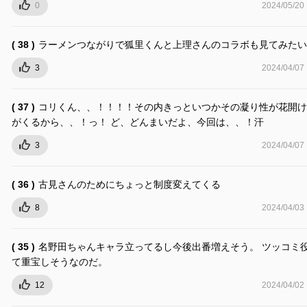
0
2024/05/20
( 38 )
ラーメンつながりで狐里くんと上理さんのコラボも見てみたい
3
2024/04/07
( 37 )
コリくん、、！！！！その内きっといつかその凝り性が花開け
がくるから、、！っ！ ど、どんまいだよ、今回は、、！汗
3
2024/04/07
( 36 )
古見さんのためにちょっと制度変えてくる
8
2024/04/03
( 35 )
名野田ちゃんキャラ立ってるし今後出番増えそう。 ツッコミ
て重宝しそうなのだ。
12
2024/04/02