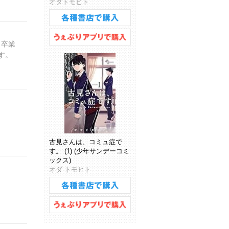
オダトモヒト
 卒業
です。
古見さんは、コミュ症で
す。 (1) (少年サンデーコミ
ックス)
オダ トモヒト