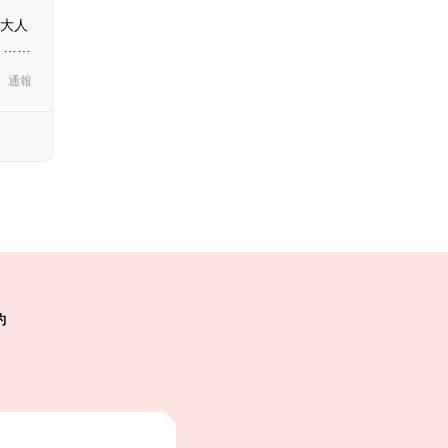
大人
よ……
通報
約