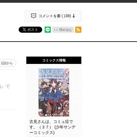
コメントを書く(
38
)
RSSフィード
ポスト
埋め込む
コミックス情報
1話から
虫』で
古見さんは、コミュ症で
す。（３７） (少年サンデ
ーコミックス)