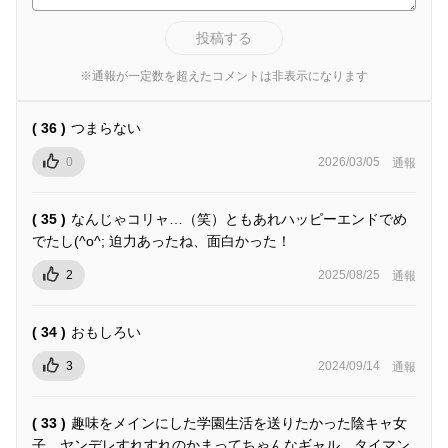
投稿する
※通報が一定数を超えたコメントは非表示になります
( 36 )
つまらない
0
2026/03/05
通報
( 35 )
なんじゃコリャ…（笑）ともあれハッピーエンドでめ
でたし(^o^; 迫力あったね、面白かった！
2
2025/08/25
通報
( 34 )
おもしろい
3
2024/09/14
通報
( 33 )
趣味をメインにした学園生活を送りたかった陰キャ女
子、ヤンデレすれすれのかまってちゃんなギャル、タイマン