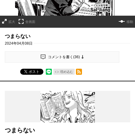
拡大
全画面
移動
つまらない
2024年04月08日
コメントを書く(
36
)
RSSフィード
ポスト
埋め込む
つまらない