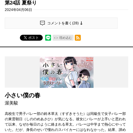
第24話 夏祭り
2024年04月06日
コメントを書く(
28
)
RSSフィード
ポスト
埋め込む
小さい僕の春
渥美駿
高校生で男子バレー部の鈴木草太（すずきそうた）は同級生で女子バレー部
の東雲朝日（しののめあさひ）が気になる。彼女にバレーが上手いと思われ
て以来、なぜか毎日のように絡まれる草太。バレーは中学まで熱心にやって
いた。だが、身長のせいで憧れのスパイカーにはなれなかった。結果、諦め