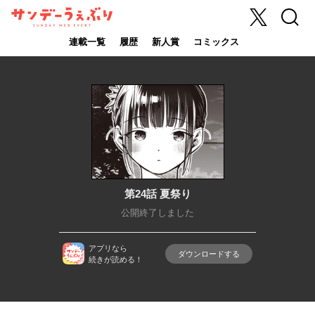
X
検索
サンデーうぇ
ぶり
連載一覧
履歴
新人賞
コミックス
第24話 夏祭り
公開終了しました
アプリなら
ダウンロードする
続きが読める！