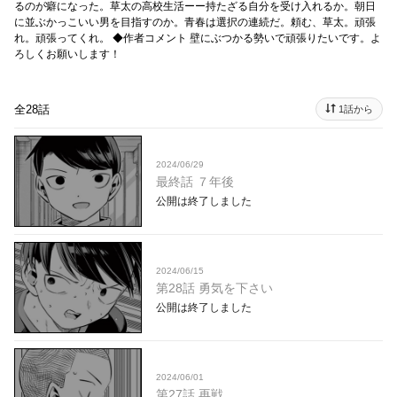
るのが癖になった。草太の高校生活ーー持たざる自分を受け入れるか。朝日
に並ぶかっこいい男を目指すのか。青春は選択の連続だ。頼む、草太。頑張
れ。頑張ってくれ。 ◆作者コメント 壁にぶつかる勢いで頑張りたいです。よ
ろしくお願いします！
全28話
1話から
2024/06/29
最終話 ７年後
公開は終了しました
2024/06/15
第28話 勇気を下さい
公開は終了しました
2024/06/01
第27話 再戦