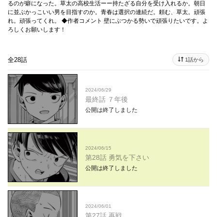
るのが癖になった。草太の高校生活ーー持たざる自分を受け入れるか。朝日
に並ぶかっこいい男を目指すのか。青春は選択の連続だ。頼む、草太。頑張
れ。頑張ってくれ。 ◆作者コメント 壁にぶつかる勢いで頑張りたいです。よ
ろしくお願いします！
全28話
1話から
2024/06/29
最終話 ７年後
公開は終了しました
2024/06/15
第28話 勇気を下さい
公開は終了しました
2024/06/01
第27話 再戦