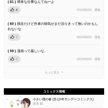
( 61 )
簡単な仕事なんてねーよ
4
2024/06/20
通報
( 60 )
残念だけど作者の病気がまだ治りきって無いのかもし
れないな
0
2024/06/20
通報
( 59 )
漫画って厳しいな。
0
2024/06/20
通報
もっと見る
コミックス情報
小さい僕の春 (3) (少年サンデーコミックス)
渥美 駿