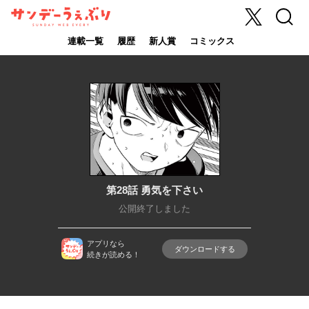
X
検索
サンデーうぇ
ぶり
連載一覧
履歴
新人賞
コミックス
第28話 勇気を下さい
公開終了しました
アプリなら
ダウンロードする
続きが読める！