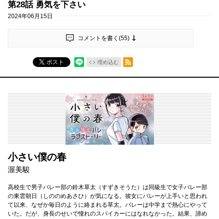
第28話 勇気を下さい
2024年06月15日
コメントを書く(
55
)
RSSフィード
ポスト
埋め込む
小さい僕の春
渥美駿
高校生で男子バレー部の鈴木草太（すずきそうた）は同級生で女子バレー部
の東雲朝日（しののめあさひ）が気になる。彼女にバレーが上手いと思われ
て以来、なぜか毎日のように絡まれる草太。バレーは中学まで熱心にやって
いた。だが、身長のせいで憧れのスパイカーにはなれなかった。結果、諦め