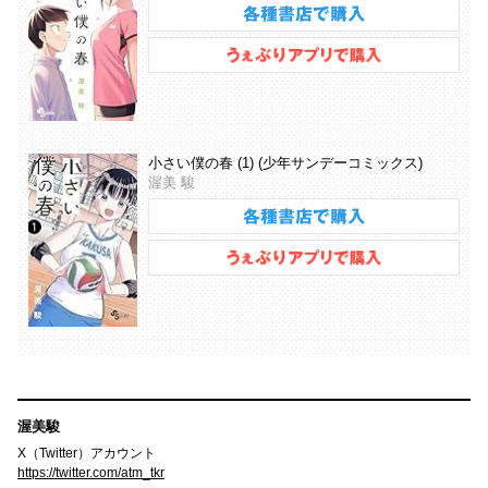
小さい僕の春 (1) (少年サンデーコミックス)
渥美 駿
渥美駿
X（Twitter）アカウント
https://twitter.com/atm_tkr