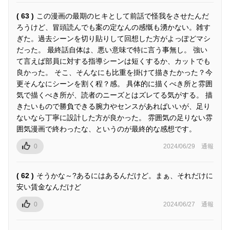
( 63 )
この漫画の最期のヒキとして前話で怪我をさせたんだ
ろうけど、冒頭読んでも案の定なんの感慨も湧かない。雑す
ぎた。過去シーンを切り貼りして回想した方がよっぽどマシ
だった。 最終話自体は、悪い意味で特に言う事無し。 強い
て言えば部員に対する指導シーンは短くするか、カットでも
良かった。 そこ、そんなにも比重を掛けて描きたかった？今
更そんなにシーンを割く程？感。 具体的に描くべき所と雰囲
気で描くべき所が、読者のニーズとはズレてる気がする。 描
きたいもので勝負できる腕力やセンスがあればいいが、足り
ないなら丁寧に設計した方が良かった。 雰囲気の足りない雰
囲気漫画で終わったな、というのが最終的な感想です。
0
2024/06/29
通報
( 62 )
そうかな～?あるにはあるんだけど。まぁ、それだけに
安い賃金なんだけど
0
2024/06/27
通報