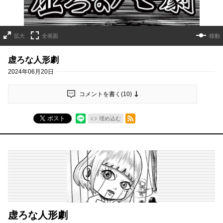
拡大
全画面
移動
虚ろな人形劇
2024年06月20日
コメントを書く(
10
)
RSSフィード
ポスト
埋め込む
虚ろな人形劇