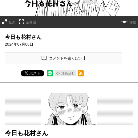
拡大
全画面
移動
今日も花村さん
2024年07月08日
コメントを書く(
15
)
RSSフィード
ポスト
埋め込む
今日も花村さん