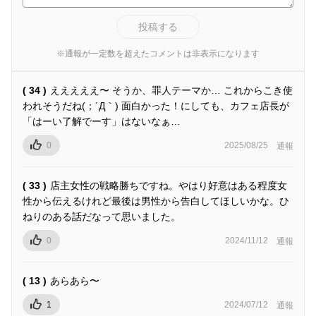
投稿する
※通報が一定数を超えたコメントは非表示になります
( 34 )
えええええ〜 そうか、罪人テーマか… これからこき使
われそうだね(；´Д｀) 面白かった！にしても、カフェ店長が
「はーい了解でーす」はないなぁ…
0
2025/08/25
通報
( 33 )
店主女性の戦略勝ちですね。やはり好意はある程度女
性から伝えるけれど最後は男性から告白してほしいかな。ひ
ねりのある話だなって思いました。
0
2024/11/12
通報
( 13 )
あらあら〜
1
2024/07/12
通報