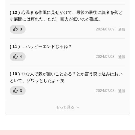
( 12 )
心温まる作風に見せかけて、最後の最後に読者を落と
す展開には痺れた。ただ、画力が低いのが難点。
3
2024/07/09
通報
( 11 )
…ハッピーエンドじゃね？
4
2024/07/08
通報
( 10 )
罪な人で棘が無いことある？とか言う突っ込みはおい
といて、ゾワッとしたよ～笑
3
2024/07/08
通報
もっと見る