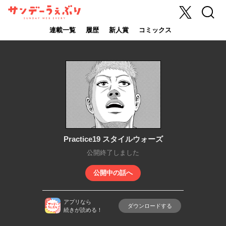
X
検索
サンデーうぇ
ぶり
連載一覧
履歴
新人賞
コミックス
Practice19 スタイルウォーズ
公開終了しました
公開中の話へ
アプリなら
ダウンロードする
続きが読める！