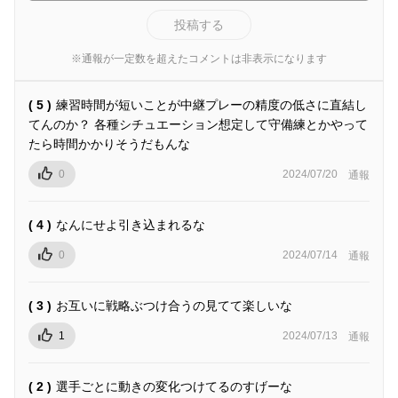
投稿する
※通報が一定数を超えたコメントは非表示になります
( 5 )
練習時間が短いことが中継プレーの精度の低さに直結し
てんのか？ 各種シチュエーション想定して守備練とかやって
たら時間かかりそうだもんな
0
2024/07/20
通報
( 4 )
なんにせよ引き込まれるな
0
2024/07/14
通報
( 3 )
お互いに戦略ぶつけ合うの見てて楽しいな
1
2024/07/13
通報
( 2 )
選手ごとに動きの変化つけてるのすげーな