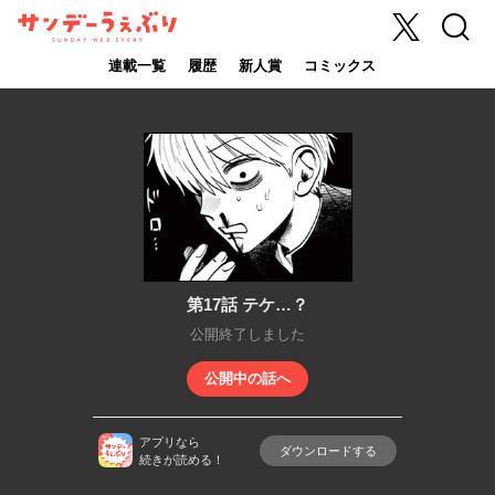
X
検索
サンデーうぇ
ぶり
連載一覧
履歴
新人賞
コミックス
第17話 テケ…？
公開終了しました
公開中の話へ
アプリなら
ダウンロードする
続きが読める！