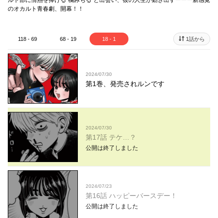
ルト部に情熱を捧げる“橘みちる”と出会い、彼の人生が動き出すーーー新感覚
のオカルト青春劇、開幕！！
118 - 69
68 - 19
18 - 1
1話から
2024/07/30
第1巻、発売されルンです
2024/07/30
第17話 テケ…？
公開は終了しました
2024/07/23
第16話 ハッピーバースデー！
公開は終了しました