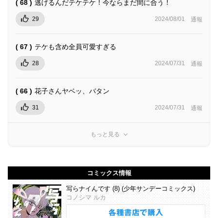
( 68 )
逃げるんだテケテケ！今ならまだ間に合う！
29
2024/08/01
通報
( 67 )
テケも含め全員可愛すぎる
28
2024/07/31
通報
( 66 )
花子さんヤベッ、バタン
31
2024/07/31
通報
もっと見る
コミックス情報
写らナイんです (8) (少年サンデーコミックス)
コノシマ ルカ