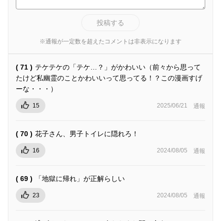
投稿する
※通報が一定数を超えたコメントは非表示になります
( 71 )
テケテケの「テケ…？」がかわいい（前々から思って
たけど私幽霊のことかわいいって思ってる！？この漫画すげ
ーな・・・）
15
2025/06/21
通報
( 70 )
花子さん、男子トイレに隠れろ！
16
2024/08/05
通報
( 69 )
「地獄に帰れ」が正解らしい
23
2024/08/05
通報