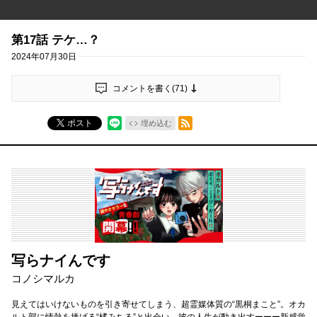
第17話 テケ…？
2024年07月30日
コメントを書く(
71
)
RSSフィード
ポスト
埋め込む
写らナイんです
コノシマルカ
見えてはいけないものを引き寄せてしまう、超霊媒体質の“黒桐まこと”。オカ