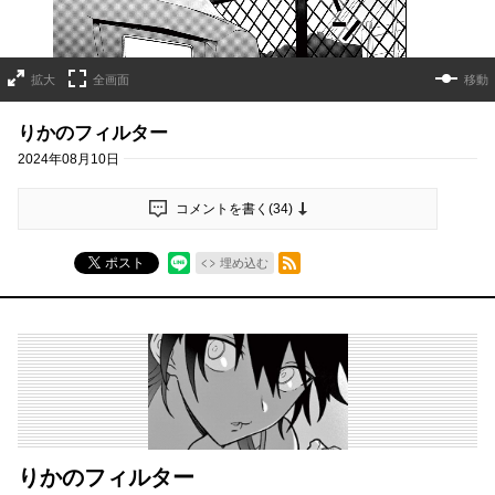
拡大
全画面
移動
りかのフィルター
2024年08月10日
コメントを書く(
34
)
RSSフィード
ポスト
埋め込む
りかのフィルター