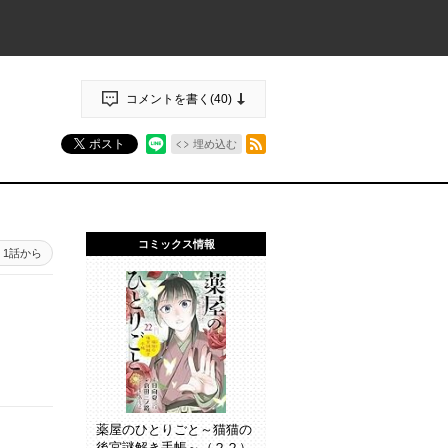
コメントを書く(
40
)
RSSフィード
ポスト
埋め込む
コミックス情報
1話から
薬屋のひとりごと～猫猫の
後宮謎解き手帳～（２２）