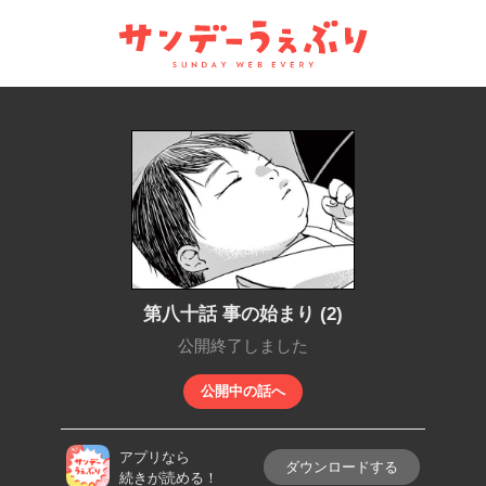
サンデーうぇぶり
第八十話 事の始まり (2)
公開終了しました
公開中の話へ
アプリなら
ダウンロードする
続きが読める！