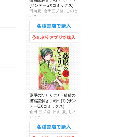
(サンデーGXコミックス)
日向夏, 倉田三ノ路, しのと
うこ
薬屋のひとりごと~猫猫の
後宮謎解き手帳~ (1) (サン
デーGXコミックス)
倉田 三ノ路, 日向 夏, しの
とうこ