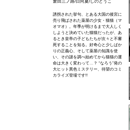
倉田三ノ路/日向夏/しのとうこ
誘拐された挙句、とある大国の後宮に
売り飛ばされた薬屋の少女・猫猫（マ
オマオ）。年季が明けるまで大人しく
しようと決めていた猫猫だったが、あ
るとき皇帝の子どもたちが次々と不審
死することを知る。好奇心と少しばか
りの正義心、そして薬屋の知識を使
い、その謎を調べ始めてから猫猫の運
命は大きく変わって…？ “なろう”発の
大ヒット異色ミステリー、待望のコミ
カライズ登場です!!