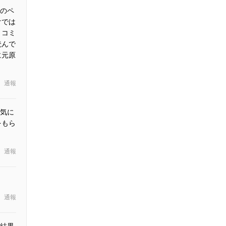
のペ
けでは
。コミ
読んで
に元原
通報
が気に
をもら
通報
通報
結果