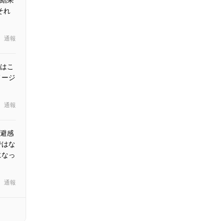
それ
。
通報
はこ
メージ
通報
避感
ではな
になっ
通報