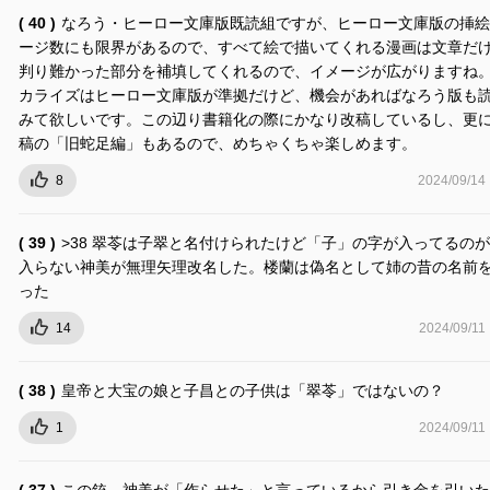
( 40 )
なろう・ヒーロー文庫版既読組ですが、ヒーロー文庫版の挿絵
ージ数にも限界があるので、すべて絵で描いてくれる漫画は文章だ
判り難かった部分を補填してくれるので、イメージが広がりますね
カライズはヒーロー文庫版が準拠だけど、機会があればなろう版も
みて欲しいです。この辺り書籍化の際にかなり改稿しているし、更
稿の「旧蛇足編」もあるので、めちゃくちゃ楽しめます。
8
2024/09/14
( 39 )
>38 翠苓は子翠と名付けられたけど「子」の字が入ってるの
入らない神美が無理矢理改名した。楼蘭は偽名として姉の昔の名前
った
14
2024/09/11
( 38 )
皇帝と大宝の娘と子昌との子供は「翠苓」ではないの？
1
2024/09/11
( 37 )
この銃、神美が「作らせた」と言っているから引き金を引いた