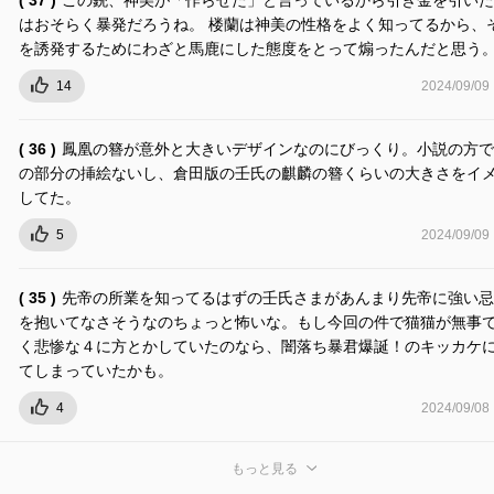
はおそらく暴発だろうね。 楼蘭は神美の性格をよく知ってるから、
を誘発するためにわざと馬鹿にした態度をとって煽ったんだと思う
14
2024/09/09
( 36 )
鳳凰の簪が意外と大きいデザインなのにびっくり。小説の方で
の部分の挿絵ないし、倉田版の壬氏の麒麟の簪くらいの大きさをイ
してた。
5
2024/09/09
( 35 )
先帝の所業を知ってるはずの壬氏さまがあんまり先帝に強い忌
を抱いてなさそうなのちょっと怖いな。もし今回の件で猫猫が無事
く悲惨な４に方とかしていたのなら、闇落ち暴君爆誕！のキッカケ
てしまっていたかも。
4
2024/09/08
もっと見る