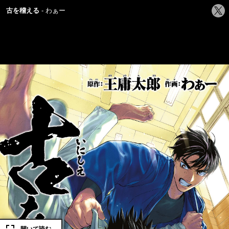
シ
古を稽える
わぁー
ェ
ア
す
る