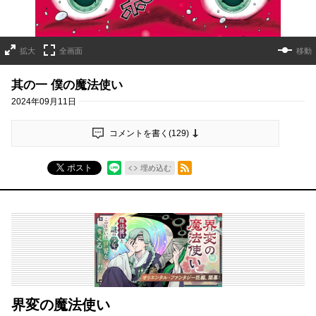
拡大
全画面
移動
其の一 僕の魔法使い
2024年09月11日
コメントを書く(
129
)
RSSフィード
ポスト
埋め込む
界変の魔法使い