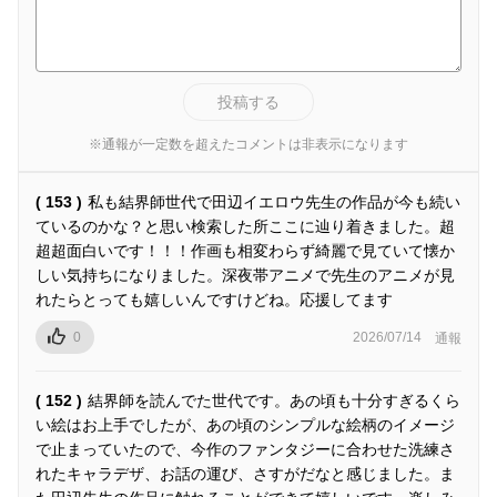
投稿する
※通報が一定数を超えたコメントは非表示になります
( 153 )
私も結界師世代で田辺イエロウ先生の作品が今も続い
ているのかな？と思い検索した所ここに辿り着きました。超
超超面白いです！！！作画も相変わらず綺麗で見ていて懐か
しい気持ちになりました。深夜帯アニメで先生のアニメが見
れたらとっても嬉しいんですけどね。応援してます
0
2026/07/14
通報
( 152 )
結界師を読んでた世代です。あの頃も十分すぎるくら
い絵はお上手でしたが、あの頃のシンプルな絵柄のイメージ
で止まっていたので、今作のファンタジーに合わせた洗練さ
れたキャラデザ、お話の運び、さすがだなと感じました。ま