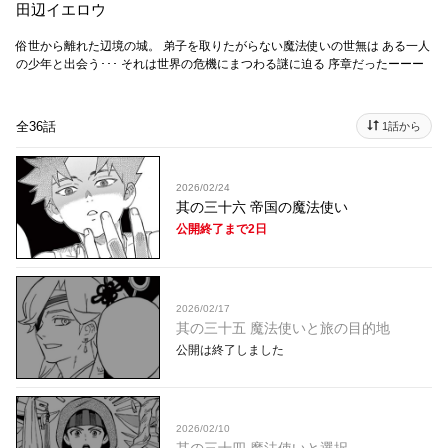
田辺イエロウ
俗世から離れた辺境の城。 弟子を取りたがらない魔法使いの世無は ある一人
の少年と出会う･･･ それは世界の危機にまつわる謎に迫る 序章だったーーー
全36話
1話から
2026/02/24
其の三十六 帝国の魔法使い
公開終了まで2日
2026/02/17
其の三十五 魔法使いと旅の目的地
公開は終了しました
2026/02/10