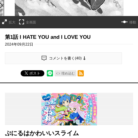
拡大
全画面
移動
第1話 I HATE YOU and I LOVE YOU
2024年09月22日
コメントを書く(
40
)
RSSフィード
ポスト
埋め込む
ぷにるはかわいいスライム