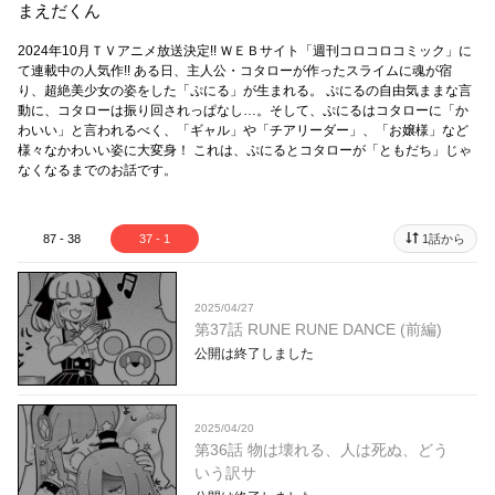
まえだくん
2024年10月ＴＶアニメ放送決定!! ＷＥＢサイト「週刊コロコロコミック」に
て連載中の人気作!! ある日、主人公・コタローが作ったスライムに魂が宿
り、超絶美少女の姿をした「ぷにる」が生まれる。 ぷにるの自由気ままな言
動に、コタローは振り回されっぱなし…。そして、ぷにるはコタローに「か
わいい」と言われるべく、「ギャル」や「チアリーダー」、「お嬢様」など
様々なかわいい姿に大変身！ これは、ぷにるとコタローが「ともだち」じゃ
なくなるまでのお話です。
87 - 38
37 - 1
1話から
2025/04/27
第37話 RUNE RUNE DANCE (前編)
公開は終了しました
2025/04/20
第36話 物は壊れる、人は死ぬ、どう
いう訳サ