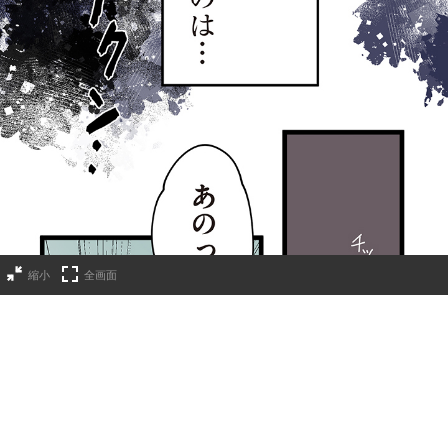
縮小
全画面
第4話
2024年10月09日
コメントを書く(
37
)
RSSフィード
ポスト
埋め込む