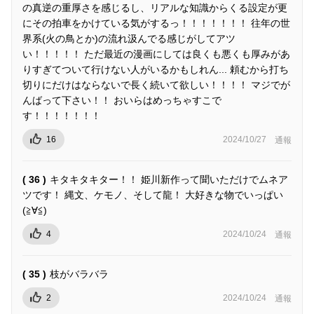
の真逆の重厚さを感じるし、リアルな知識からくる設定が更
にその拍車をかけている気がするっ！！！！！！！ 往年の世
界系(火の鳥とか)の流れ汲んでる感じがしてアツ
い！！！！！ ただ最近の漫画にしては良くも悪くも厚みがあ
りすぎてついて行けない人がいるかもしれん... 頼むから打ち
切りにだけはならないで長く続いて欲しい！！！！ マジでが
んばって下さい！！ おいらはめっちゃすこで
す！！！！！！！
16
2024/10/27
通報
( 36 )
キタキタキター！！ 姫川新作って聞いただけでムネア
ツです！ 縄文、ケモノ、そして龍！ 大好きな物でいっぱい
(≧∀≦)
4
2024/10/24
通報
( 35 )
枝がバラバラ
2
2024/10/24
通報