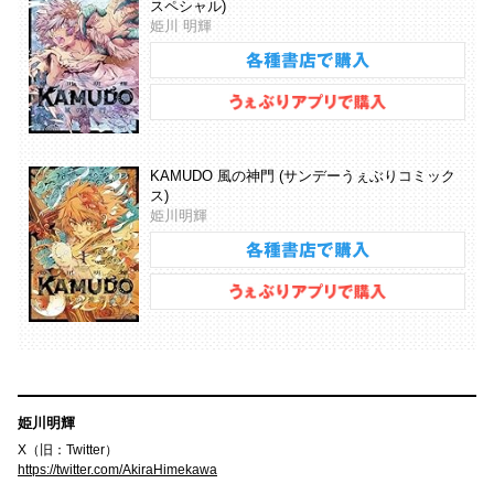
スペシャル)
姫川 明輝
KAMUDO 風の神門 (サンデーうぇぶりコミック
ス)
姫川明輝
姫川明輝
X（旧：Twitter）
https://twitter.com/AkiraHimekawa