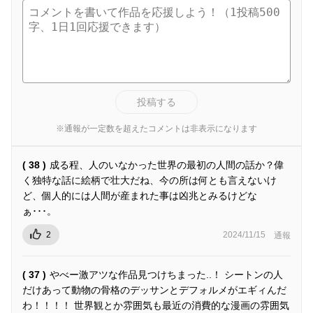
投稿する
※通報が一定数を超えたコメントは非表示になります
( 38 )
成る程、人のいなかった世界の最初の人間の話か？偉
く独特な話に絵柄で壮大だね、今の所は何とも言えないけ
ど、個人的には人間が産まれた事は凶兆とみるけどな
ぁ･･･。
2
2024/11/15
通報
( 37 )
やべー激アツな作品見つけちまった..！ シートンの人
だけあって動物の骨格のデッサンとデフォルメがエギィんだ
わ！！！！ 世界観とか雰囲気も最近の消費的な漫画の雰囲気