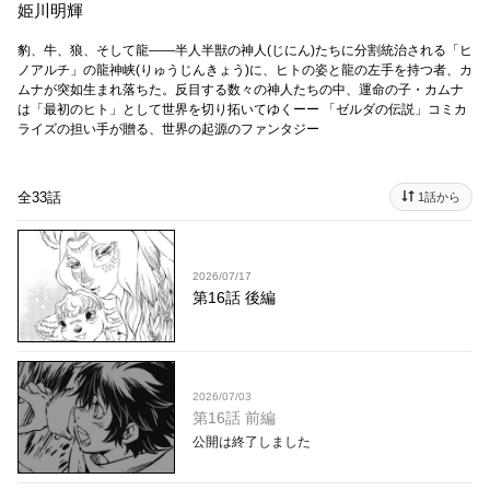
姫川明輝
豹、牛、狼、そして龍――半人半獣の神人(じにん)たちに分割統治される「ヒ
ノアルチ」の龍神峡(りゅうじんきょう)に、ヒトの姿と龍の左手を持つ者、カ
ムナが突如生まれ落ちた。反目する数々の神人たちの中、運命の子・カムナ
は「最初のヒト」として世界を切り拓いてゆくーー 「ゼルダの伝説」コミカ
ライズの担い手が贈る、世界の起源のファンタジー
全33話
1話から
2026/07/17
第16話 後編
2026/07/03
第16話 前編
公開は終了しました