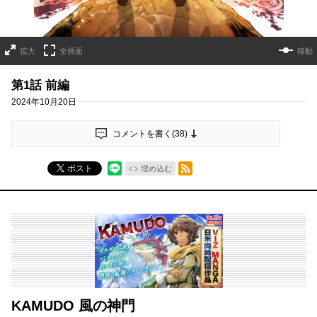
拡大
全画面
移動
第1話 前編
2024年10月20日
コメントを書く(
38
)
RSSフィード
ポスト
埋め込む
KAMUDO 風の神門