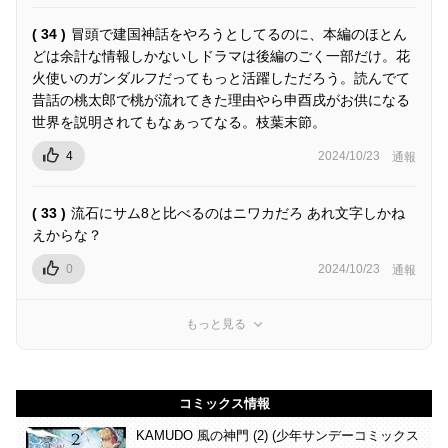
( 34 )
冒頭で建国神話をやろうとしてるのに、本編のほとん
どは余計な情報しかないしドラマは後編のごく一部だけ。花
火使いのガンダルフだってもっと活躍しただろう。読んでて
昔話の桃太郎で桃が流れてきた理由やら申酉戌がお供になる
世界を説明されてもなぁってなる。枝葉末節。
4
2024/10/23
通報
( 33 )
流石にサム8と比べるのはニワカだろ あれ文字しかね
えからな？
0
2024/10/23
通報
もっと見る
コミックス情報
KAMUDO 風の神門 (2) (少年サンデーコミックス