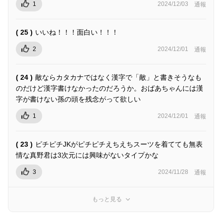
1
2024/12/03
通報
( 25 )
いいね！！！面白い！！！
2
2024/12/01
通報
( 24 )
敵ならカタカナではなく漢字で「敵」と書きそうなも
のだけど漢字書けなかったのだろうか。おばあちゃんには漢
字が書けない孫の頭を残念がって欲しい
1
2024/12/01
通報
( 23 )
ピチピチJKがピチピチえちえちスーツを着てても無表
情な真野君は3次元には興味がないタイプかな
3
2024/11/28
通報
もっと見る