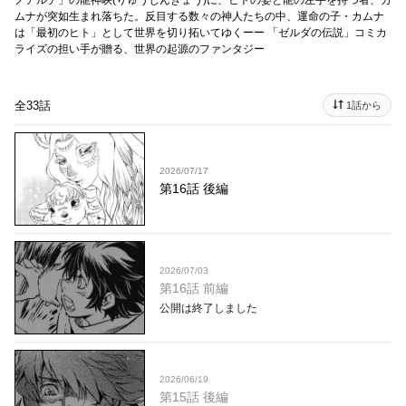
ノアルチ」の龍神峡(りゅうじんきょう)に、ヒトの姿と龍の左手を持つ者、カ
ムナが突如生まれ落ちた。反目する数々の神人たちの中、運命の子・カムナ
は「最初のヒト」として世界を切り拓いてゆくーー 「ゼルダの伝説」コミカ
ライズの担い手が贈る、世界の起源のファンタジー
全33話
1話から
2026/07/17
第16話 後編
2026/07/03
第16話 前編
公開は終了しました
2026/06/19
第15話 後編