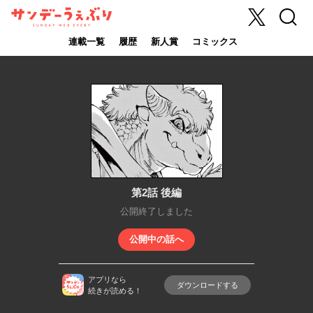
X
検索
サンデーうぇ
ぶり
連載一覧
履歴
新人賞
コミックス
第2話 後編
公開終了しました
公開中の話へ
アプリなら
ダウンロードする
続きが読める！