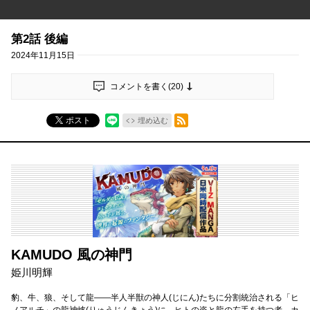
第2話 後編
2024年11月15日
コメントを書く(
20
)
RSSフィード
ポスト
埋め込む
KAMUDO 風の神門
姫川明輝
豹、牛、狼、そして龍――半人半獣の神人(じにん)たちに分割統治される「ヒ