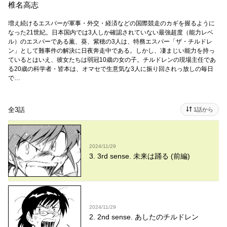
椎名高志
増え続けるエスパーが軍事・外交・経済などの国際競走のカギを握るように
なった21世紀。日本国内では3人しか確認されていない最強超度（能力レベ
ル）のエスパーである薫、葵、紫穂の3人は、特務エスパー「ザ・チルドレ
ン」として難事件の解決に日夜奔走中である。しかし、凄まじい能力を持っ
ているとはいえ、彼女たちは弱冠10歳の女の子。チルドレンの現場主任であ
る20歳の科学者・皆本は、オマセで生意気な3人に振り回されっ放しの毎日
で…
全3話
1話から
2024/11/29
3. 3rd sense. 未来は踊る (前編)
2024/11/29
2. 2nd sense. あしたのチルドレン