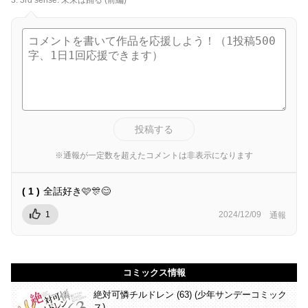
3. 3rd sense. 未来は踊る (前編)
投稿する
※通報が一定数を超えたコメントは非表示になります
( 1 )
全話好き🩷🎊😊
1
2024/12/09
通報
コミックス情報
絶対可憐チルドレン (63) (少年サンデーコミック
ス)