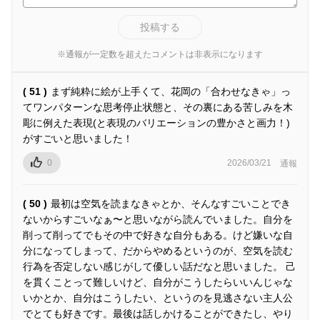
投稿する
※通報が一定数を超えたコメントは非表示になります
( 51 )
まず純粋に絵が上手くて、花岡の「合わせなきゃ」っ
てワンパターンな思考停止状態と、その裏にある苦しみを木
彫に例えた表現(と表現のバリエーションの豊かさと画力！)
がすごいと思いました！
0
2026/03/21
通報
( 50 )
最初は空気を読まなきゃとか、そんなすごいことでき
ないからすごいなぁ〜と思いながら読んでいました。自分を
削って削ってでもその中で好きな自分もある。けど嫌いな自
分になってしまって、だからやめるというのが、空気を読む
行為を否定しない感じがして優しい話だなと思いました。 己
を貫くことって難しいけど、自分がこうしたらいいんじゃな
いかとか、自分はこうしたい、というのを見逃さない主人公
でとても好きです。最後は話しかけることができたし、やり