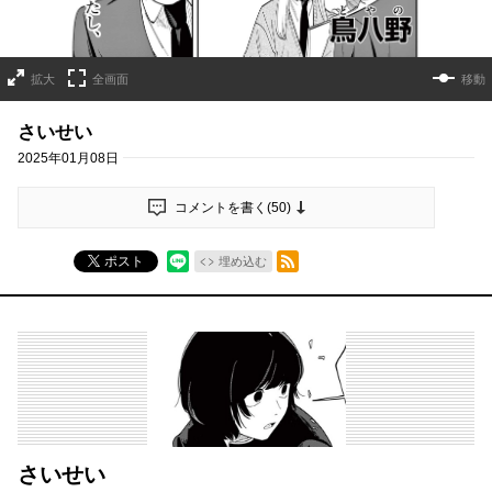
拡大
全画面
移動
さいせい
2025年01月08日
コメントを書く(
50
)
RSSフィード
ポスト
埋め込む
さいせい