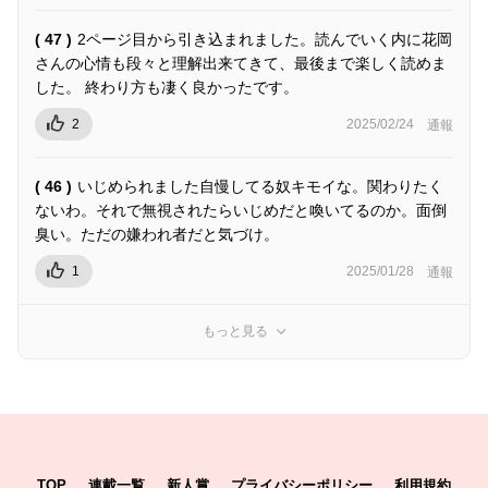
( 47 )
2ページ目から引き込まれました。読んでいく内に花岡
さんの心情も段々と理解出来てきて、最後まで楽しく読めま
した。 終わり方も凄く良かったです。
2
2025/02/24
通報
( 46 )
いじめられました自慢してる奴キモイな。関わりたく
ないわ。それで無視されたらいじめだと喚いてるのか。面倒
臭い。ただの嫌われ者だと気づけ。
1
2025/01/28
通報
もっと見る
TOP
連載一覧
新人賞
プライバシーポリシー
利用規約