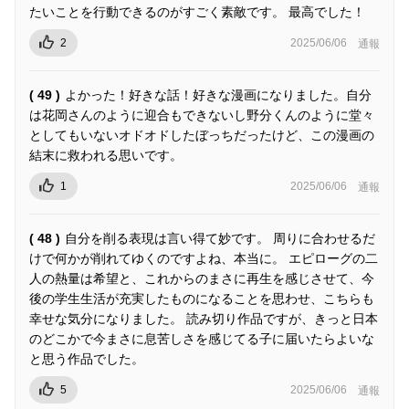
たいことを行動できるのがすごく素敵です。 最高でした！
2
2025/06/06
通報
( 49 )
よかった！好きな話！好きな漫画になりました。自分
は花岡さんのように迎合もできないし野分くんのように堂々
としてもいないオドオドしたぼっちだったけど、この漫画の
結末に救われる思いです。
1
2025/06/06
通報
( 48 )
自分を削る表現は言い得て妙です。 周りに合わせるだ
けで何かが削れてゆくのですよね、本当に。 エピローグの二
人の熱量は希望と、これからのまさに再生を感じさせて、今
後の学生生活が充実したものになることを思わせ、こちらも
幸せな気分になりました。 読み切り作品ですが、きっと日本
のどこかで今まさに息苦しさを感じてる子に届いたらよいな
と思う作品でした。
5
2025/06/06
通報