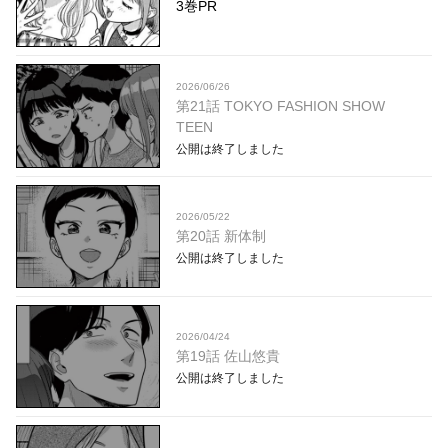
3巻PR
2026/06/26
第21話 TOKYO FASHION SHOW
TEEN
公開は終了しました
2026/05/22
第20話 新体制
公開は終了しました
2026/04/24
第19話 佐山悠貴
公開は終了しました