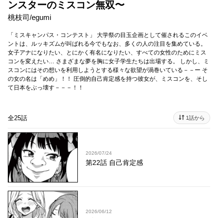
ンスターのミスコン無双〜
桃枝司/egumi
「ミスキャンパス・コンテスト」 大学祭の目玉企画として催されるこのイベ
ントは、ルッキズムが叫ばれる今でもなお、多くの人の注目を集めている。
女子アナになりたい、とにかく有名になりたい、すべての女性のためにミス
コンを変えたい… さまざまな夢を胸に女子学生たちは出場する。 しかし、ミ
スコンにはその想いを利用しようとする様々な欲望が渦巻いている－－ー そ
の女の名は「めめ」！！ 圧倒的自己肯定感を持つ彼女が、ミスコンを、そし
て日本をぶっ壊す－－－！！
全25話
1話から
2026/07/24
第22話 自己肯定感
2026/06/12