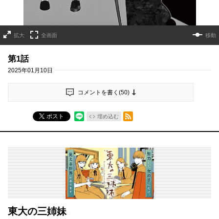
拡大
全画面
移動
第1話
2025年01月10日
コメントを書く(
50
)
RSSフィード
ポスト
埋め込む
東大の三姉妹