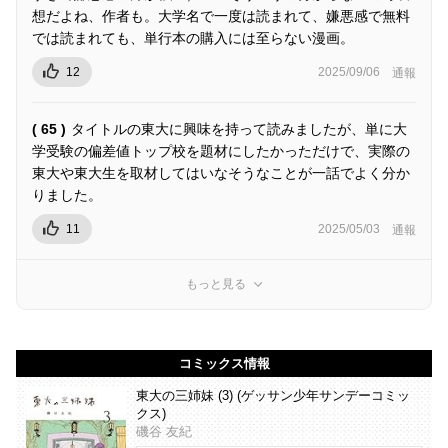
想だよね、作者も。大学名で一度は読まれて、嫌悪感で無料
では読まれても、単行本の購入には至らない漫画。
12
2025/09/06
通報
( 65 )
タイトルの東大に興味を持って読みましたが、単に大
学受験の偏差値トップ校を題材にしたかっただけで、実際の
東大や東大生を取材してはいなそうなことが一話でよく分か
りました。
11
2025/05/03
通報
もっと見る
コミックス情報
東大の三姉妹 (3) (ゲッサン少年サンデーコミッ
クス)
磯谷 友紀