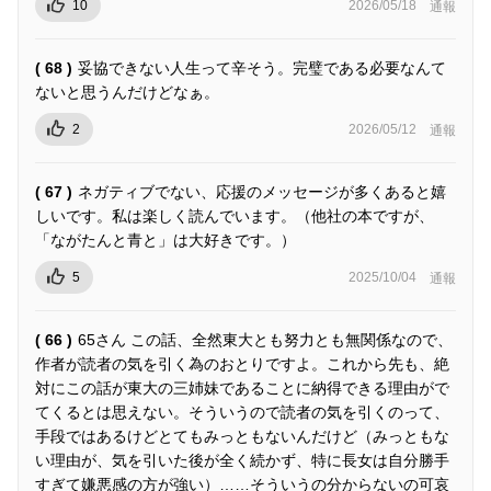
10
2026/05/18
通報
( 68 )
妥協できない人生って辛そう。完璧である必要なんて
ないと思うんだけどなぁ。
2
2026/05/12
通報
( 67 )
ネガティブでない、応援のメッセージが多くあると嬉
しいです。私は楽しく読んでいます。（他社の本ですが、
「ながたんと青と」は大好きです。）
5
2025/10/04
通報
( 66 )
65さん この話、全然東大とも努力とも無関係なので、
作者が読者の気を引く為のおとりですよ。これから先も、絶
対にこの話が東大の三姉妹であることに納得できる理由がで
てくるとは思えない。そういうので読者の気を引くのって、
手段ではあるけどとてもみっともないんだけど（みっともな
い理由が、気を引いた後が全く続かず、特に長女は自分勝手
すぎて嫌悪感の方が強い）……そういうの分からないの可哀