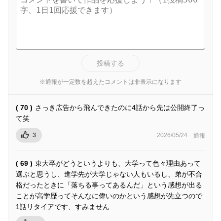
投稿する
※通報が一定数を超えたコメントは非表示になります
( 70 )
さっき広告から飛んできたのに4話から先は公開終了っ
て笑
3
2026/05/24
通報
( 69 )
東大卒がどうというよりも、大学って色々理由あって
選ぶと思うし、進学先が大学じゃない人もいるし、弟が不合
格だったときに「落ちる事ってあるんだ」という感想が出る
ことが高学歴ってそんなに偉いのかという感想が先立つので
1話リタイアです、すみません