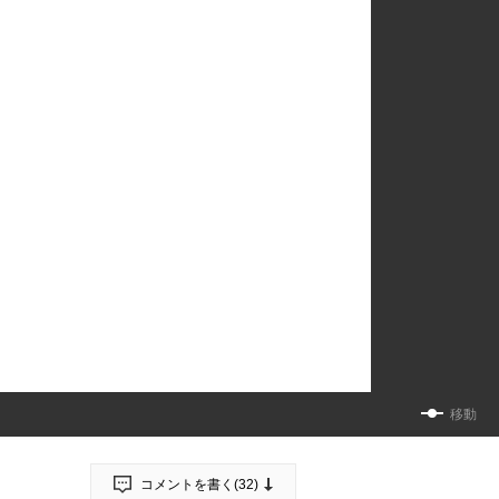
移動
コメントを書く(
32
)