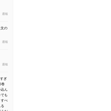
通報
長文の
通報
通報
すぎ
0巻
い込ん
カでも
くすべ
れる