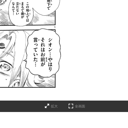
拡大
全画面