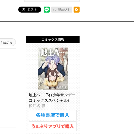
RSSフィード
ポスト
埋め込む
コミックス情報
1話から
地上へ… (6) (少年サンデー
コミックススペシャル)
松江名 俊