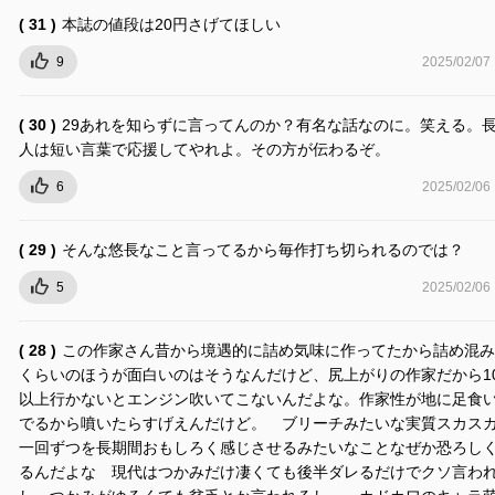
( 31 )
本誌の値段は20円さげてほしい
9
2025/02/07
( 30 )
29あれを知らずに言ってんのか？有名な話なのに。笑える。
人は短い言葉で応援してやれよ。その方が伝わるぞ。
6
2025/02/06
( 29 )
そんな悠長なこと言ってるから毎作打ち切られるのでは？
5
2025/02/06
( 28 )
この作家さん昔から境遇的に詰め気味に作ってたから詰め混み
くらいのほうが面白いのはそうなんだけど、尻上がりの作家だから1
以上行かないとエンジン吹いてこないんだよな。作家性が地に足食
でるから噴いたらすげえんだけど。 ブリーチみたいな実質スカス
一回ずつを長期間おもしろく感じさせるみたいなことなぜか恐ろし
るんだよな 現代はつかみだけ凄くても後半ダレるだけでクソ言わ