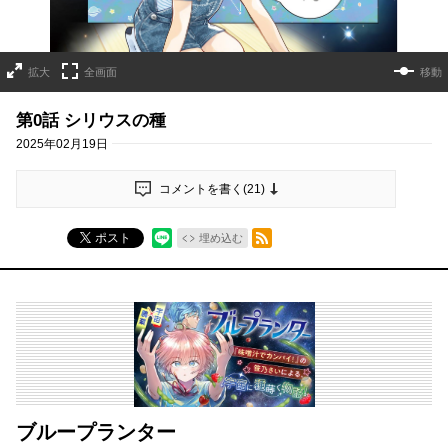
拡大
全画面
移動
第0話 シリウスの種
2025年02月19日
コメントを書く(
21
)
RSSフィード
ポスト
埋め込む
ブループランター