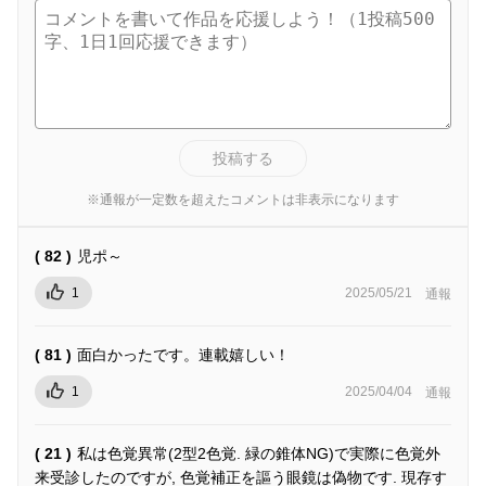
投稿する
※通報が一定数を超えたコメントは非表示になります
( 82 )
児ポ～
1
2025/05/21
通報
( 81 )
面白かったです。連載嬉しい！
1
2025/04/04
通報
( 21 )
私は色覚異常(2型2色覚. 緑の錐体NG)で実際に色覚外
来受診したのですが, 色覚補正を謳う眼鏡は偽物です. 現存す