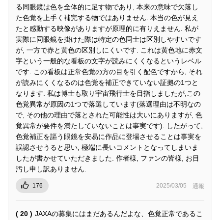
る同眼鏡は色を全体的に足す物であり, 本来の意味で欠落し
た色覚を上手く補完する物ではありません. 本当の色が見え
たと感動する映像がありますが原理的に有りえません. 私が
実際に同眼鏡を掛けた際は特定の色同士は区別しやすいです
が, 一方で赤と黄色の区別しにくいです. これは黄色地に赤文
字という一般的な看板の文字が読みにくくなるというレベル
です. この看板は正常色覚の方の目を引く配色ですから, それ
が読みにくくなるのは色覚を補正できていない証拠の1つと
なります. 私は博士も取り宇宙飛行士を目指しましたが,この
色覚異常が原因の1つで落選しています(落選理由は不明なの
で, その他の理由で落とされた可能性は大いにありますが, 色
覚異常が要件を満たしていないことは事実です). したがって,
色覚補正を謳う眼鏡を安易に作品に登場させることは事実を
誤認させうると思い, 極端に長いコメントとなってしまいま
したが書かせていただきました. 作者様, ファンの皆様, お目
汚し申し訳ありません.
176
2025/03/05
通報
( 20 )
JAXAの募集にはまだあるんだよな、色覚正常であるこ