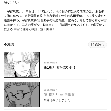
笹乃さい
「宇宙農業」。 それは、SFではなく、もう目の前にある未来の話。 ある夢
を胸に秘める、宙野園芸高校 宇宙農業科１年生の広田千留。 ある夢を諦めた
過去を持つ、宇宙農業科 実習助手の相楽青星。 空高く、そして碧く輝く宇宙
に向かって、二人の夢が今、動き出す！ 『味噌汁でカンパイ！』の笹乃さい
による 宇宙に種蒔く物語、堂々開幕！
全26話
1話から
2026/07/15
第16話 魂を燃やせ！
2026/06/17
第15話 8つの選択肢
公開は終了しました