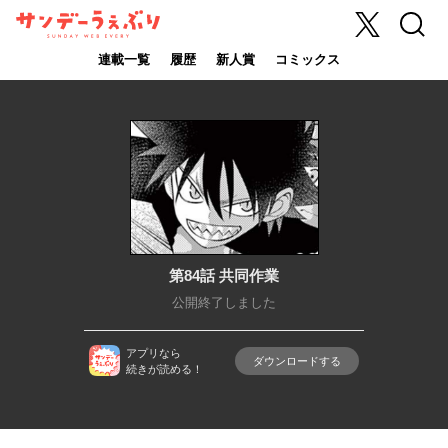
X
検索
サンデーうぇ
ぶり
連載一覧
履歴
新人賞
コミックス
第84話 共同作業
公開終了しました
アプリなら
ダウンロードする
続きが読める！