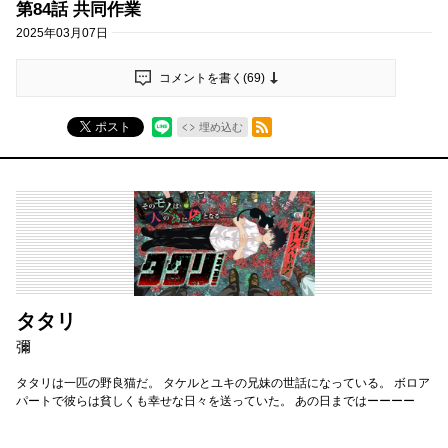
第84話 共同作業
2025年03月07日
コメントを書く(
69
)
RSSフィード
ポスト
埋め込む
タタリ
彌
タタリは一匹の野良猫だ。 タケルとユキの兄妹の世話になっている。 ボロア
パートで彼らは貧しくも幸せな日々を送っていた。 あの日まではーーーー