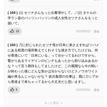
( 104 )
(1) セツナさんもっと出番増やして。／(2) タケルの
学ラン姿のパッツンパッツンの成人女性セツナさんをもっと
描いて。
10
2025/03/12
通報
( 103 )
刀に封じられたセツナ母が日本に来さえすればツバメ
にある程度の場所教えてくれそうな描き方でしたけどね、何
せ香港にいて「日本にいる」って分かってるわけですから。
繋がりあるライデインのピンチもあったから割り込みあるか
な？って言う期待もしてましたけど、この展開なら今の戦い
が終わった後にどんな形かは分からないけどスノウホワイト
編が来るんじゃないかな？ 妖兵集団の仕事は、既にロシアか
ら香港まで来ちゃってるから大丈夫だと思いますし。
5
2025/03/11
通報
もっと見る