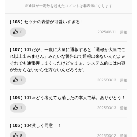
※通報が一定数を超えたコメントは非表示になります
( 108 )
セツナの表情が可愛いすぎる！
0
2025/08/11
通報
( 107 )
101だが、一度に大量に通報すると「通報が大量でこ
れ以上出来ません」みたいな警告出て通報出来ないんだよｗ
それでも通報押しまくったけどｗまぁ、システム的には内容
が分からないから仕方ないんだろうが。
1
2025/03/13
通報
( 106 )
101≫どう考えても消したの本人で草。ありがとう！
1
2025/03/13
通報
( 105 )
104激しく同意！！
8
2025/03/12
通報