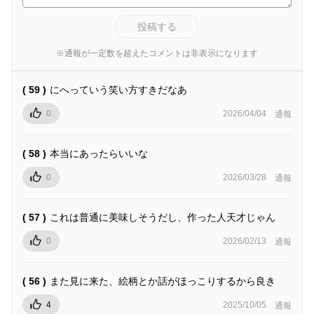
投稿する
※通報が一定数を超えたコメントは非表示になります
( 59 )
にへっていう笑い方すきだなあ
0
2026/04/04
通報
( 58 )
本当にあったらいいな
0
2026/03/28
通報
( 57 )
これは普通に美味しそうだし、作った人天才じゃん
0
2026/02/13
通報
( 56 )
また見に来た、絵柄とか話がほっこりするから良き
4
2025/10/05
通報