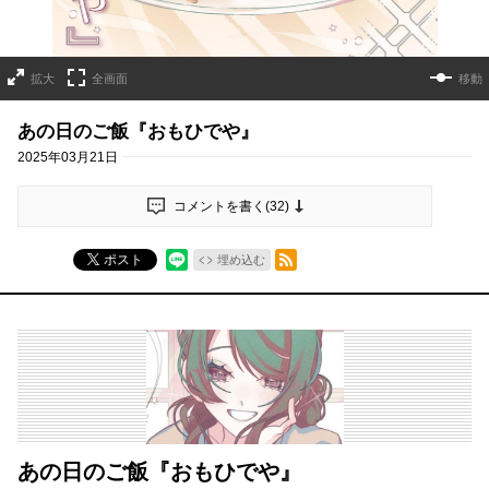
拡大
全画面
移動
あの日のご飯『おもひでや』
2025年03月21日
コメントを書く(
32
)
RSSフィード
ポスト
埋め込む
あの日のご飯『おもひでや』