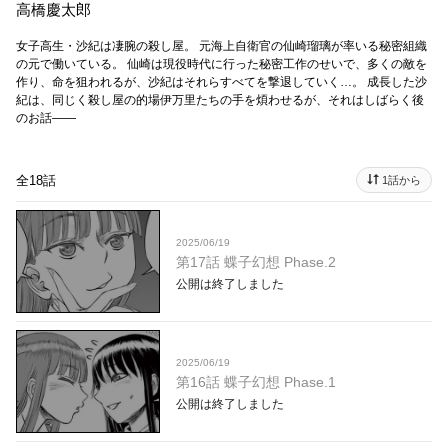
高橋慶太郎
女子高生・沙紀は凄腕の殺し屋。 元海上自衛官の仙崎瑠璃が率いる秘密組織
の元で働いている。 仙崎は現役時代に行った秘密工作のせいで、多くの敵を
作り、命を狙われるが、沙紀はそれらすべてを撃退していく…。 成長した沙
紀は、同じく殺し屋の的場伊万里たちの手を煩わせるが、それはしばらく後
のお話――
全18話
1話から
2025/06/19
第17話 蝶子幻想 Phase.2
公開は終了しました
2025/06/19
第16話 蝶子幻想 Phase.1
公開は終了しました