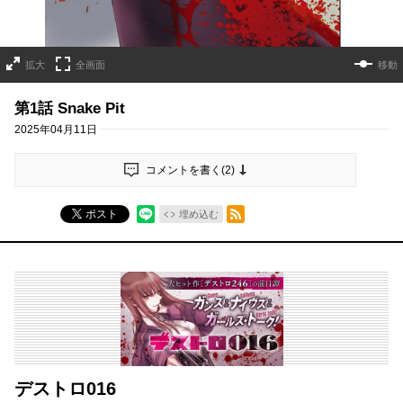
拡大
全画面
移動
第1話 Snake Pit
2025年04月11日
コメントを書く(
2
)
RSSフィード
ポスト
埋め込む
デストロ016