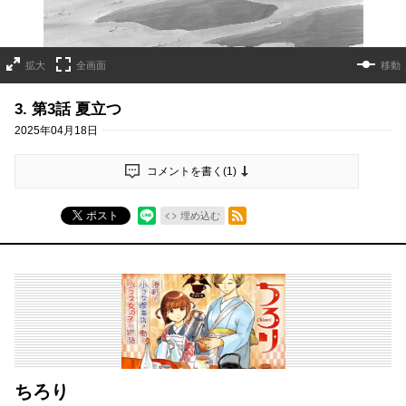
拡大
全画面
移動
3. 第3話 夏立つ
2025年04月18日
コメントを書く(
1
)
RSSフィード
ポスト
埋め込む
ちろり