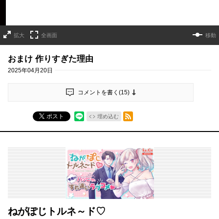
拡大
全画面
移動
おまけ 作りすぎた理由
2025年04月20日
コメントを書く(
15
)
RSSフィード
ポスト
埋め込む
ねがぽじトルネ～ド♡