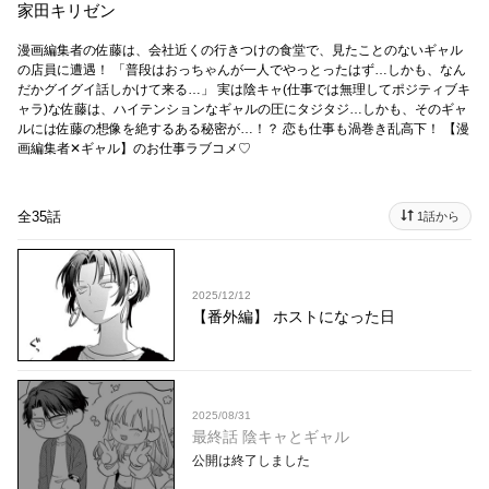
家田キリゼン
漫画編集者の佐藤は、会社近くの行きつけの食堂で、見たことのないギャル
の店員に遭遇！ 「普段はおっちゃんが一人でやっとったはず…しかも、なん
だかグイグイ話しかけて来る…」 実は陰キャ(仕事では無理してポジティブキ
ャラ)な佐藤は、ハイテンションなギャルの圧にタジタジ…しかも、そのギャ
ルには佐藤の想像を絶するある秘密が…！？ 恋も仕事も渦巻き乱高下！ 【漫
画編集者✕ギャル】のお仕事ラブコメ♡
全35話
1話から
2025/12/12
【番外編】 ホストになった日
2025/08/31
最終話 陰キャとギャル
公開は終了しました