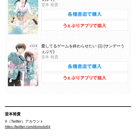
堂本 裕貴
愛してるゲームを終わらせたい (1) (サンデーう
ぇぶり)
堂本 裕貴
堂本裕貴
X（Twitter）アカウント
https://twitter.com/domoto64