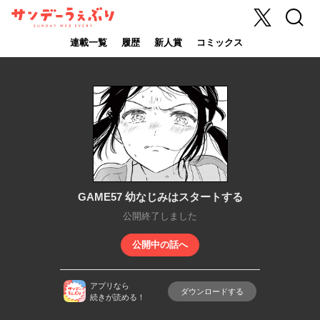
X
検索
サンデーうぇ
ぶり
連載一覧
履歴
新人賞
コミックス
GAME57 幼なじみはスタートする
公開終了しました
公開中の話へ
アプリなら
ダウンロードする
続きが読める！