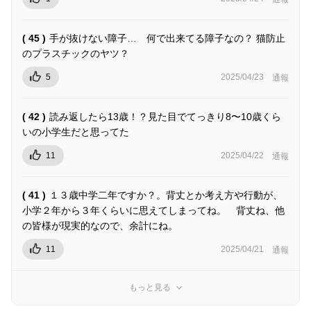
( 45 )
手が抜けない障子… 何で出来てる障子なの？ 猫防止
のプラスチックのヤツ？
5
2025/04/23
通報
( 42 )
読み返したら13歳！？見た目でてっきり8〜10歳くら
いの小学生だと思ってた
11
2025/04/22
通報
( 41 )
１３歳中学二年ですか？。背丈とか考え方や行動が、
小学２年から３年くらいに思えてしまってね。 背丈ね、他
の皆様が現実的なので、余計にね。
11
2025/04/21
通報
もっと見る