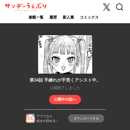
X
検索
サンデーうぇ
ぶり
連載一覧
履歴
新人賞
コミックス
第34話 手練れが手荒くアシスト中。
公開終了しました
公開中の話へ
アプリなら
ダウンロードする
続きが読める！