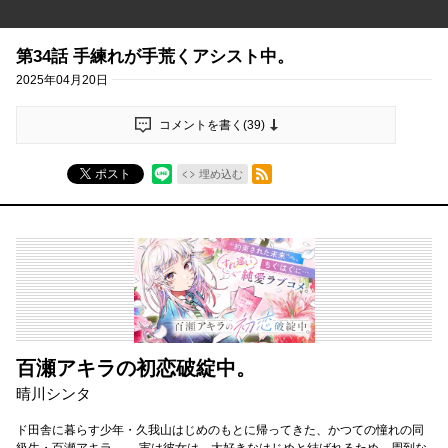
第34話 手練れが手荒くアシスト中。
2025年04月20日
コメントを書く(
39
)
RSSフィード
ポスト
埋め込む
百瀬アキラの初恋破綻中。
晴川シンタ
ド田舎に暮らす少年・久我山はじめのもとに帰ってきた、かつての憧れの同