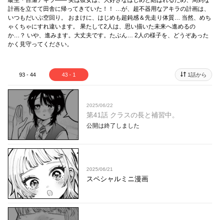
級生・百瀬アキラ―― 実は彼女は、大好きなはじめと結ばれるため、周到な
計画を立てて田舎に帰ってきていた！！ …が、超不器用なアキラの計画は、
いつもだいぶ空回り。 おまけに、はじめも超鈍感＆先走り体質… 当然、めち
ゃくちゃにすれ違います。 果たして2人は、思い描いた未来へ進めるの
か…？ いや、進みます。大丈夫です。たぶん… 2人の様子を、どうぞあった
かく見守ってください。
93 - 44
43 - 1
1話から
2025/06/22
第41話 クラスの長と補習中。
公開は終了しました
2025/06/21
スペシャルミニ漫画