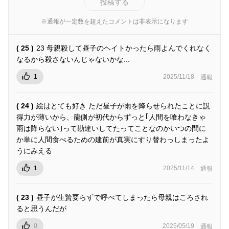
投稿する
※通報が一定数を超えたコメントは非表示になります
( 25 )
23 母親殺して昼子のヘイトかったら雨よんでくれなく
なるから殺さないんじゃないかな...
1
2025/11/18
通報
( 24 )
絵はとても好き ただ昼子が雨を降らせられたことに説
得力が薄いから、龍側が初代からずっと｢人間を喰わなきゃ
雨は降らない｣って勘違いしてたってことなのかいつの間に
か単に人間食べるための建前が真実にすり替わっしまったよ
うにみえる
1
2025/11/14
通報
( 23 )
昼子が生贄要らずで呼べてしまったら母親はころされ
ると思うんだが
0
2025/05/19
通報