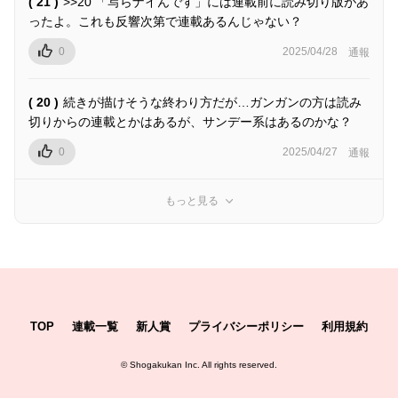
( 21 )
>>20 「写らナイんです」には連載前に読み切り版があ
ったよ。これも反響次第で連載あるんじゃない？
0
2025/04/28
通報
( 20 )
続きが描けそうな終わり方だが…ガンガンの方は読み
切りからの連載とかはあるが、サンデー系はあるのかな？
0
2025/04/27
通報
もっと見る
TOP
連載一覧
新人賞
プライバシーポリシー
利用規約
©
Shogakukan Inc.
All rights reserved.