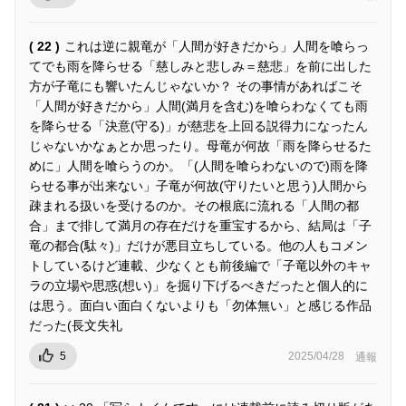
( 22 )
これは逆に親竜が「人間が好きだから」人間を喰らっ
てでも雨を降らせる「慈しみと悲しみ＝慈悲」を前に出した
方が子竜にも響いたんじゃないか？ その事情があればこそ
「人間が好きだから」人間(満月を含む)を喰らわなくても雨
を降らせる「決意(守る)」が慈悲を上回る説得力になったん
じゃないかなぁとか思ったり。母竜が何故「雨を降らせるた
めに」人間を喰らうのか。「(人間を喰らわないので)雨を降
らせる事が出来ない」子竜が何故(守りたいと思う)人間から
疎まれる扱いを受けるのか。その根底に流れる「人間の都
合」まで排して満月の存在だけを重宝するから、結局は「子
竜の都合(駄々)」だけが悪目立ちしている。他の人もコメン
トしているけど連載、少なくとも前後編で「子竜以外のキャ
ラの立場や思惑(想い)」を掘り下げるべきだったと個人的に
は思う。面白い面白くないよりも「勿体無い」と感じる作品
だった(長文失礼
5
2025/04/28
通報