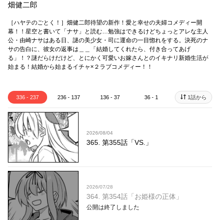
畑健二郎
［ハヤテのごとく！］畑健二郎待望の新作！愛と幸せの夫婦コメディー開
幕！！星空と書いて「ナサ」と読む…勉強はできるけどちょっとアレな主人
公・由崎ナサはある日、謎の美少女・司に運命の一目惚れをする。決死のナ
サの告白に、彼女の返事は＿＿「結婚してくれたら、付き合ってあげ
る」！？謎だらけだけど、とにかく可愛いお嫁さんとのイキナリ新婚生活が
始まる！結婚から始まるイチャ×２ラブコメディー！！
336 - 237
236 - 137
136 - 37
36 - 1
1話から
2026/08/04
365. 第355話「VS.」
2026/07/28
364. 第354話「お姫様の正体」
公開は終了しました