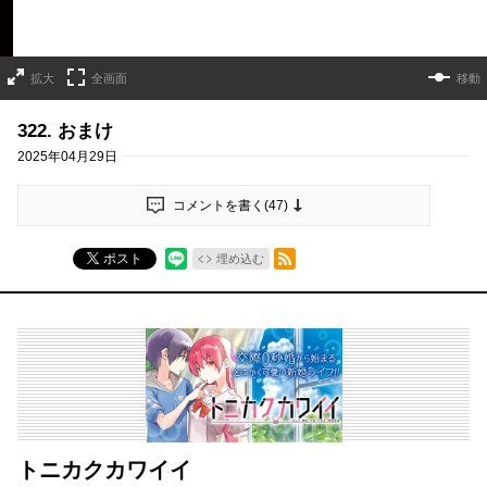
拡大
全画面
移動
322. おまけ
2025年04月29日
コメントを書く(
47
)
RSSフィード
ポスト
埋め込む
トニカクカワイイ