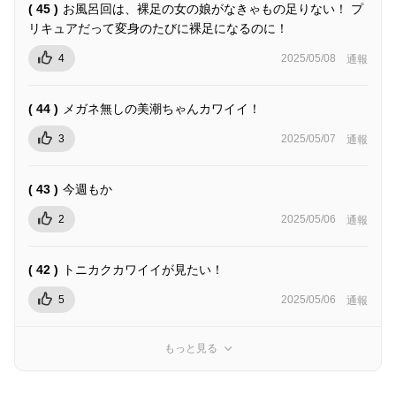
( 45 )
お風呂回は、裸足の女の娘がなきゃもの足りない！ プ
リキュアだって変身のたびに裸足になるのに！
4
2025/05/08
通報
( 44 )
メガネ無しの美潮ちゃんカワイイ！
3
2025/05/07
通報
( 43 )
今週もか
2
2025/05/06
通報
( 42 )
トニカクカワイイが見たい！
5
2025/05/06
通報
もっと見る