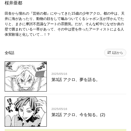
桜井亜都
田舎から憧れの『芸術の都』にやってきた15歳の少年アクロ。都の中は、天
井に海があったり、動物の顔をして噛みついてくるシャボン玉が浮かんでた
りと、まさに摩訶不思議なアートの雰囲気。だが、そんな町中になぜか炎の
壁で囲まれている一帯があって、その中は壁を作ったアーティストによる人
体実験場と化していて…！？
全6話
1話から
2025/05/16
第3話 アクロ、夢を語る。
2025/05/16
第2話 アクロ、今を知る。(2)