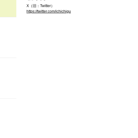
X（旧：Twitter）
https://twitter.com/ichichigu