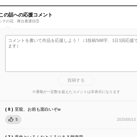
この話への応援コメント
シテの花 舞台裏通信③
投稿する
※通報が一定数を超えたコメントは非表示になります
( 8 )
至龍、お前も面白いぞw
5
2025/05/13
( 7 )
意外といろんなところにある能楽堂