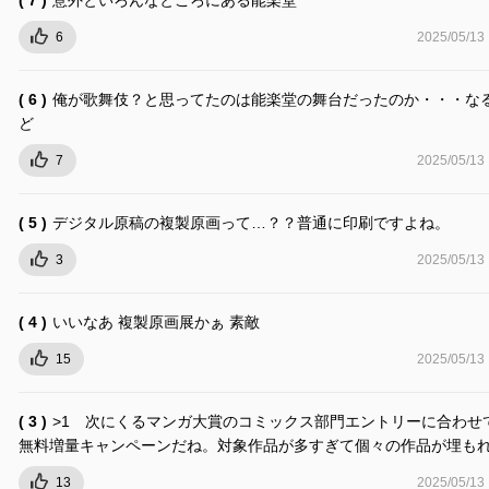
6
2025/05/13
( 6 )
俺が歌舞伎？と思ってたのは能楽堂の舞台だったのか・・・な
ど
7
2025/05/13
( 5 )
デジタル原稿の複製原画って…？？普通に印刷ですよね。
3
2025/05/13
( 4 )
いいなあ 複製原画展かぁ 素敵
15
2025/05/13
( 3 )
>1 次にくるマンガ大賞のコミックス部門エントリーに合わせ
無料増量キャンペーンだね。対象作品が多すぎて個々の作品が埋も
13
2025/05/13