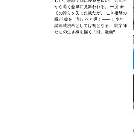
しかし事故で顔に怪我を負い、 芸能界
から退く悲劇に見舞われる。 一度 全
ての誇りを失った彼だが、 亡き祖母の
縁が 彼を「能」へと導く――！ 少年
誌連載漫画としては初となる、 能楽師
たちの生き様を描く「能」漫画‼