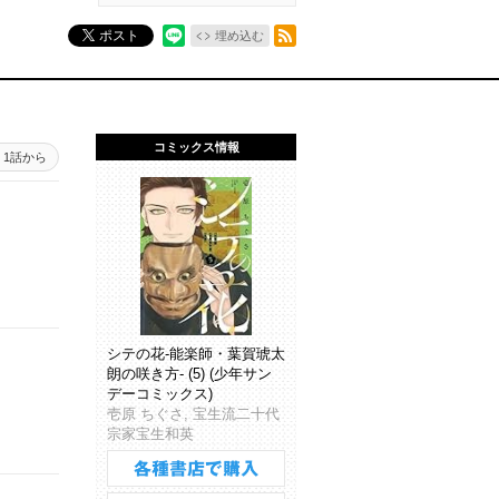
RSSフィード
ポスト
埋め込む
コミックス情報
1話から
シテの花-能楽師・葉賀琥太
朗の咲き方- (5) (少年サン
デーコミックス)
壱原 ちぐさ, 宝生流二十代
宗家宝生和英