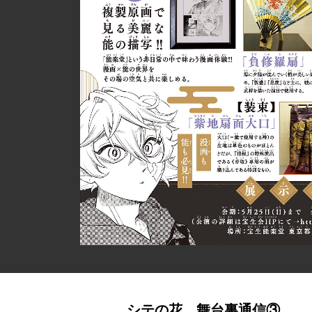
シテの花 舞台裏通信③