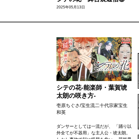
2025年05月13日
シテの花-能楽師・葉賀琥
太朗の咲き方-
壱原ちぐさ/宝生流二十代宗家宝生
和英
ダンサーとしては一流だが、 「踊り以
外全てが不器用」な主人公・琥太朗。