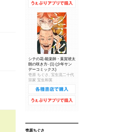
シテの花-能楽師・葉賀琥太
朗の咲き方- (1) (少年サン
デーコミックス)
壱原 ちぐさ, 宝生流二十代
宗家 宝生和英
壱原ちぐさ