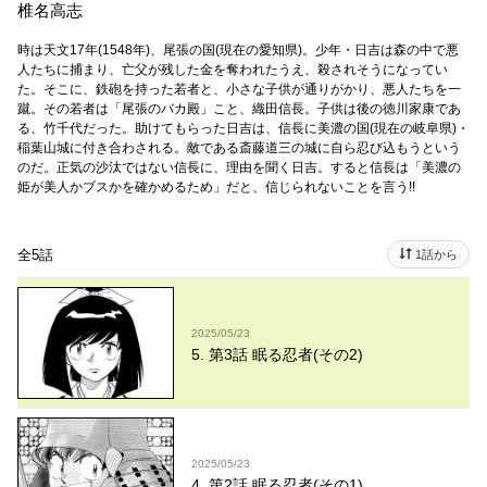
椎名高志
時は天文17年(1548年)、尾張の国(現在の愛知県)。少年・日吉は森の中で悪
人たちに捕まり、亡父が残した金を奪われたうえ、殺されそうになってい
た。そこに、鉄砲を持った若者と、小さな子供が通りがかり、悪人たちを一
蹴。その若者は「尾張のバカ殿」こと、織田信長。子供は後の徳川家康であ
る、竹千代だった。助けてもらった日吉は、信長に美濃の国(現在の岐阜県)・
稲葉山城に付き合わされる。敵である斎藤道三の城に自ら忍び込もうという
のだ。正気の沙汰ではない信長に、理由を聞く日吉。すると信長は「美濃の
姫が美人かブスかを確かめるため」だと、信じられないことを言う!!
全5話
1話から
2025/05/23
5. 第3話 眠る忍者(その2)
2025/05/23
4. 第2話 眠る忍者(その1)