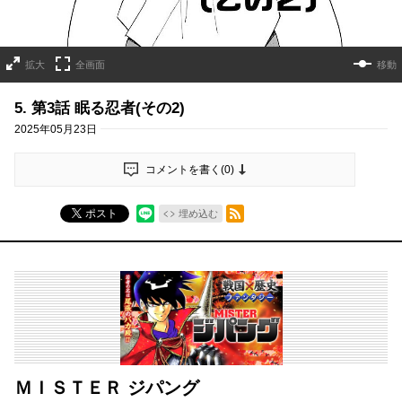
拡大
全画面
移動
5. 第3話 眠る忍者(その2)
2025年05月23日
コメントを書く(
0
)
RSSフィード
ポスト
埋め込む
ＭＩＳＴＥＲ ジパング