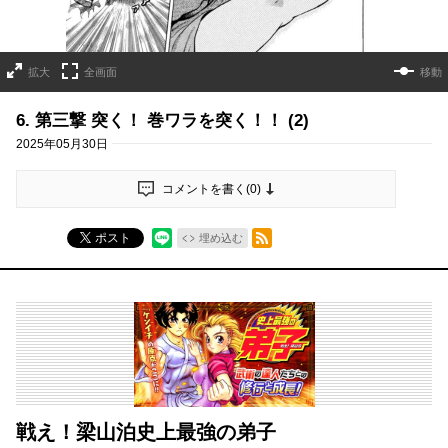
拡大
全画面
移動
6. 第三撃 突く！ 巻ワラを突く！！ (2)
2025年05月30日
コメントを書く(
0
)
RSSフィード
ポスト
埋め込む
戦え！梁山泊史上最強の弟子