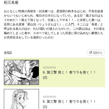
松江名俊
おとなしい性格の高校生・白浜兼一は、柔道部の鈴木をはじめ、不良生徒達
からいつもいじめられ、毎日ボロボロになっていた。ある日「逃げるのはも
うやめだ！！鍛えて強くなって、仕返ししてやる！！」と決意した兼一は、
近所にある道場「梁山泊（りょうざんぱく）」に入門。そこには「長老」と
呼ばれる老人のほか、4人の闘いの達人たちがいた。この梁山泊は、その道を
極めてしまった者や、スポーツ化してしまった武道に溶け込めない豪傑たち
が共同生活をしている場所だったのだ
全6話
1話から
2025/05/30
6. 第三撃 突く！ 巻ワラを突く！！
(2)
2025/05/30
5. 第三撃 突く！ 巻ワラを突く！！
(1)