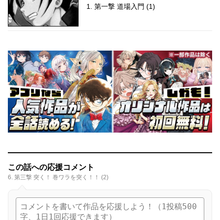
1. 第一撃 道場入門 (1)
この話への応援コメント
6. 第三撃 突く！ 巻ワラを突く！！ (2)