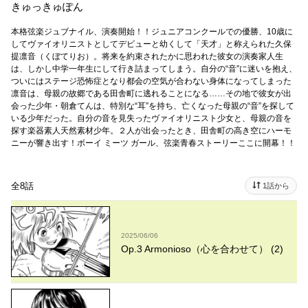
きゅっきゅぽん
本格弦楽ジュブナイル、演奏開始！！ジュニアコンクールでの優勝、10歳に
してヴァイオリニストとしてデビューと幼くして「天才」と称えられた久保
提凛音（くぼてりお）。将来を約束されたかに思われた彼女の演奏家人生
は、しかし中学一年生にして行き詰まってしまう。自分の“音”に迷いを抱え、
ついにはステージ恐怖症となり都会の空気が合わない身体になってしまった
凛音は、母親の故郷である田舎町に逃れることになる……その地で彼女が出
会った少年・朝倉てんは、特別な“耳”を持ち、亡くなった母親の“音”を探して
いる少年だった。自分の音を見失ったヴァイオリニスト少女と、母親の音を
探す楽器素人天然素材少年。２人が出会ったとき、田舎町の高き空にハーモ
ニーが響き出す！ボーイ ミーツ ガール、弦楽青春ストーリーここに開幕！！
全8話
1話から
2025/06/06
Op.3 Armonioso（心を合わせて） (2)