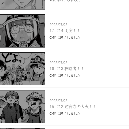
2025/07/02
17. #14 衝突！！
公開は終了しました
2025/07/02
16. #13 攻略者！！
公開は終了しました
2025/07/02
15. #12 迷宮寺の大火！！
公開は終了しました