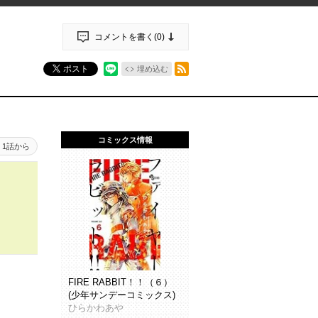
コメントを書く(
0
)
RSSフィード
ポスト
埋め込む
コミックス情報
1話から
FIRE RABBIT！！（６）
(少年サンデーコミックス)
ひらかわあや