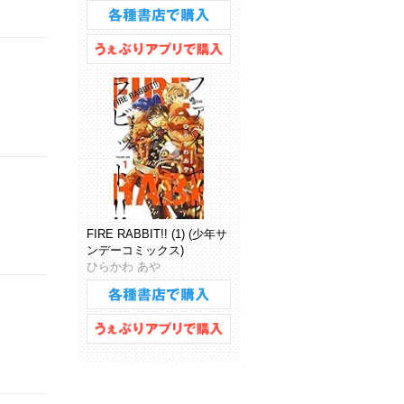
FIRE RABBIT!! (1) (少年サ
ンデーコミックス)
ひらかわ あや