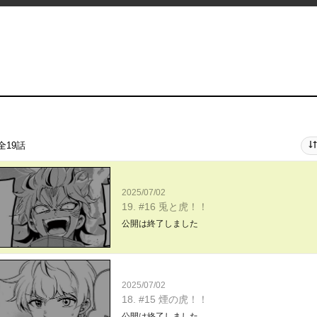
全19話
2025/07/02
19. #16 兎と虎！！
公開は終了しました
2025/07/02
18. #15 煙の虎！！
公開は終了しました