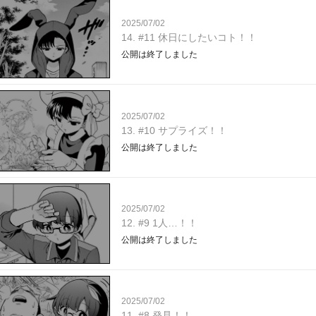
2025/07/02
14. #11 休日にしたいコト！！
公開は終了しました
2025/07/02
13. #10 サプライズ！！
公開は終了しました
2025/07/02
12. #9 1人…！！
公開は終了しました
2025/07/02
11. #8 発見！！