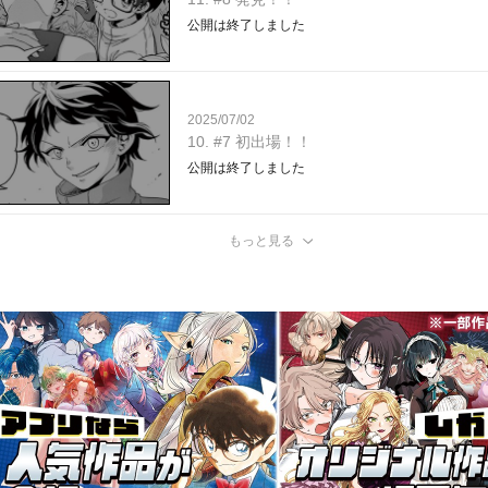
公開は終了しました
2025/07/02
10. #7 初出場！！
公開は終了しました
もっと見る