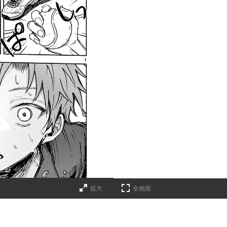
拡大
全画面