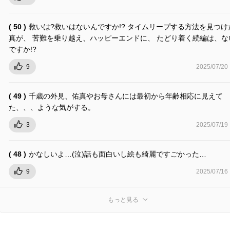
( 50 )
救いは?救いはないんですか!? タイムリープする方法を見つけ
真が、 苦難を乗り越え、ハッピーエンドに、 たどり着く続編は、な
ですか!?
9
2025/07/20
( 49 )
千歳の外見、佑真やお母さんには最初から年齢相応に見えて
た、、、ような気がする。
3
2025/07/19
( 48 )
かなしいよ…(泣)話も面白いし絵も綺麗ですごかった…
9
2025/07/16
もっと見る