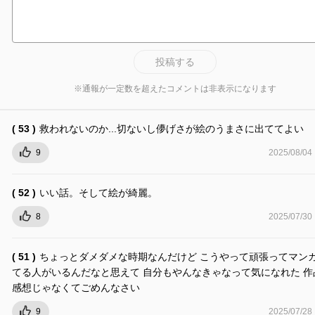
投稿する
※通報が一定数を超えたコメントは非表示になります
( 53 )
救われないのか...切ないし儚げさが絵のうまさに出ててよい
9
2025/08/04
( 52 )
いい話。そして絵が綺麗。
8
2025/07/30
( 51 )
ちょっとダメダメな時期なんだけど こうやって頑張ってマン
てる人がいるんだなと思えて 自分もやんなきゃなって気になれた 作
感想じゃなくてごめんなさい
9
2025/07/28