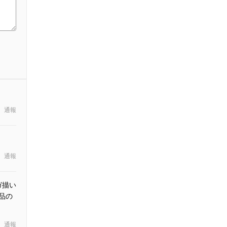
通報
通報
ガ描い
品の
通報