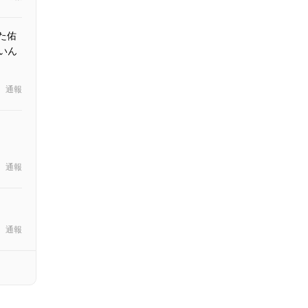
た佑
いん
通報
通報
通報