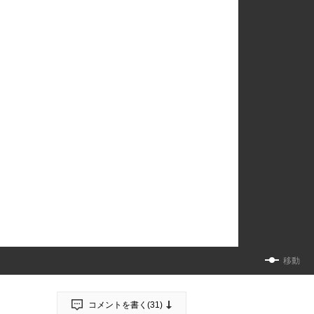
移動
コメントを書く(
31
)