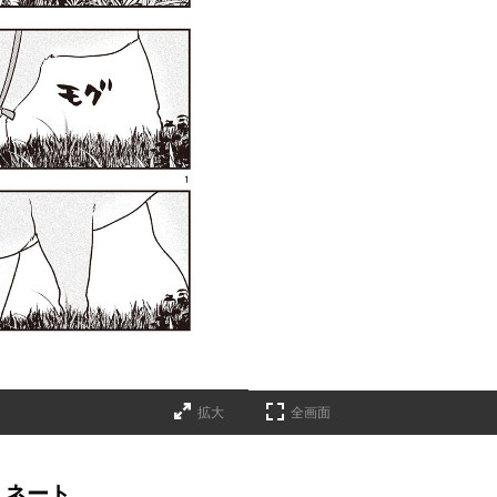
拡大
全画面
ミネート