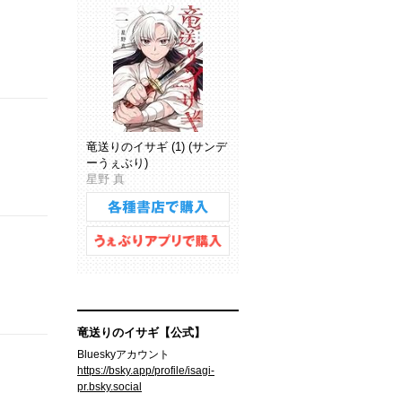
竜送りのイサギ (1) (サンデ
ーうぇぶり)
星野 真
竜送りのイサギ【公式】
Blueskyアカウント
https://bsky.app/profile/isagi-
pr.bsky.social