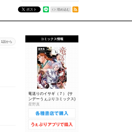
RSSフィード
ポスト
埋め込む
コミックス情報
1話から
竜送りのイサギ（７） (サ
ンデーうぇぶりコミックス)
星野真