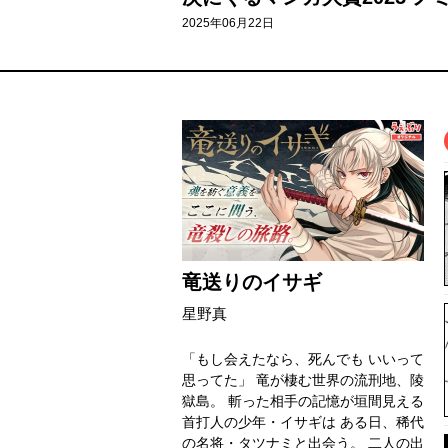
2025年06月22日
竜送りのイサギ
星野真
「もし会えたなら、死んでも いいって
思ってた」 竜が棲む世界の流刑地、陵
獄島。 斬った相手の記憶が垣間見える
首打人の少年・イサギは ある日、稀代
の名将・タツナミと出会う。 二人の出