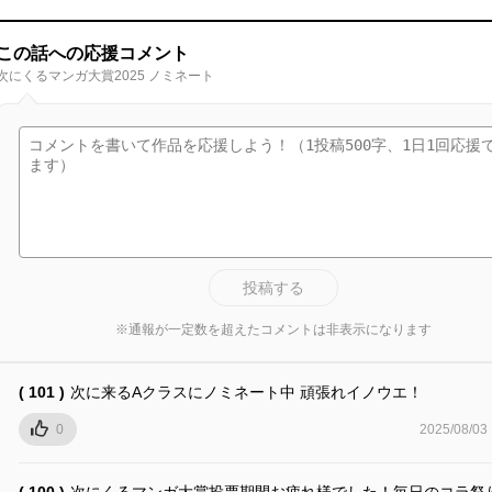
この話への応援コメント
次にくるマンガ大賞2025 ノミネート
投稿する
※通報が一定数を超えたコメントは非表示になります
( 101 )
次に来るAクラスにノミネート中 頑張れイノウエ！
0
2025/08/03
( 100 )
次にくるマンガ大賞投票期間お疲れ様でした！毎日のコラ祭