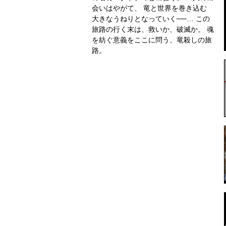
会いはやがて、 竜と世界を巻き込む
大きなうねりとなっていく──… この
旅路の行く末は、救いか、破滅か。 魂
を紡ぐ意義をここに問う、竜殺しの旅
路。