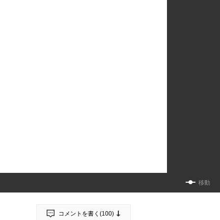
移動
コメントを書く(
100
)