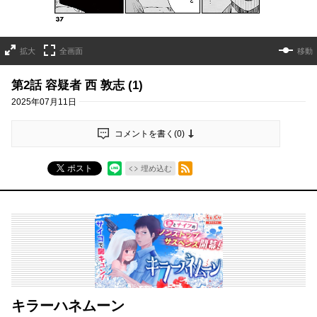
拡大
全画面
移動
第2話 容疑者 西 敦志 (1)
2025年07月11日
コメントを書く(
0
)
RSSフィード
ポスト
埋め込む
キラーハネムーン