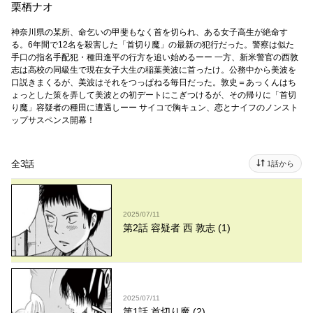
栗栖ナオ
神奈川県の某所、命乞いの甲斐もなく首を切られ、ある女子高生が絶命す
る。6年間で12名を殺害した「首切り魔」の最新の犯行だった。警察は似た
手口の指名手配犯・種田進平の行方を追い始めるーー 一方、新米警官の西敦
志は高校の同級生で現在女子大生の稲葉美波に首ったけ。公務中から美波を
口説きまくるが、美波はそれをつっぱねる毎日だった。敦史＝あっくんはち
ょっとした策を弄して美波との初デートにこぎつけるが、その帰りに「首切
り魔」容疑者の種田に遭遇しーー サイコで胸キュン、恋とナイフのノンスト
ップサスペンス開幕！
全3話
1話から
2025/07/11
第2話 容疑者 西 敦志 (1)
2025/07/11
第1話 首切り魔 (2)