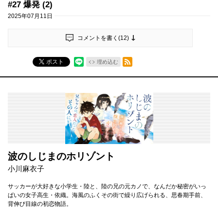
#27 爆発 (2)
2025年07月11日
コメントを書く(
12
)
RSSフィード
ポスト
埋め込む
波のしじまのホリゾント
小川麻衣子
サッカーが大好きな小学生・陸と、陸の兄の元カノで、なんだか秘密がいっ
ぱいの女子高生・依織。海風のふくその街で繰り広げられる、思春期手前、
背伸び目線の初恋物語。