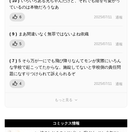
( 10 )
いろいろある兄ちゃんだけど、それでも陸を可愛がっ
ているのは本物だろうなあ
6
2025/07/11
通報
( 9 )
まあ間違いなく無罪ではないよね依織
5
2025/07/11
通報
( 7 )
5 そら万が一にでも飛び降りなんてモンが実際にいろん
な学校で起こってたからな。施錠してないと学校側の責任問
題になすりつけられて訴えられるぞ
4
2025/07/11
通報
もっと見る
コミックス情報